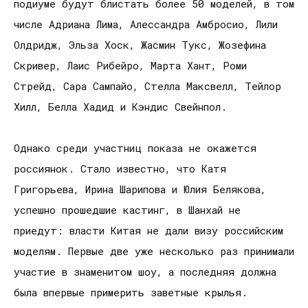
подиуме будут блистать более 50 моделей, в том
числе Адриана Лима, Алессандра Амбросио, Лили
Олдридж, Эльза Хоск, Жасмин Тукс, Жозефина
Скривер, Лаис Рибейро, Марта Хант, Роми
Стрейд, Сара Сампайо, Стелла Максвелл, Тейлор
Хилл, Белла Хадид и Кэндис Свейнпол.
Однако среди участниц показа не окажется
россиянок. Стало известно, что Катя
Григорьева, Ирина Шарипова и Юлия Белякова,
успешно прошедшие кастинг, в Шанхай не
приедут: власти Китая не дали визу российским
моделям. Первые две уже несколько раз принимали
участие в знаменитом шоу, а последняя должна
была впервые примерить заветные крылья.