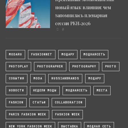
новый язык влияния: чем
запомнилась пленарная
сессия РКН‑2026
0
MODARU
FASHIONNET
МОДАРУ
МОДНАЯСЕТЬ
PHOTOPLAY
PHOTOGRAPHER
PHOTOGRAPHY
PHOTO
СОБЫТИЯ
MODA
RUSSIANBRANDS
МОДАРУ
НОВОСТИ
НЕДЕЛИ МОДЫ
МОДНАЯСЕТЬ
МЕСТА
FASHION
СТАТЬИ
COLLABORATION
PARIS FASHION WEEK
FASHION WEEK
NEW YORK FASHION WEEK
ВЫСТАВКА
МОДНАЯ СЕТЬ