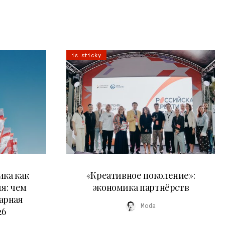
is sticky
21.07.2026
ика как
«Креативное поколение»:
я: чем
экономика партнёрств
арная
Moda
26