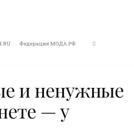
N.RU
Федерация МОДА.РФ
ые и ненужные
нете — у