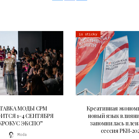
is sticky
22.07.2026
22.07.2026
ТАВКА МОДЫ CPM
Креативная эконом
ИТСЯ 1–4 СЕНТЯБРЯ
новый язык влияни
“КРОКУС ЭКСПО”
запомнилась плен
сессия РКН‑20
Moda