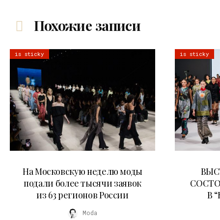
Похожие записи
is sticky
is sticky
06.08.2026
На Московскую неделю моды
ВЫС
подали более тысячи заявок
СОСТО
из 63 регионов России
В 
Moda