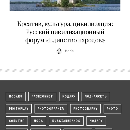
02.07.2026
Креатив, культура, цивилизация:
Русский цивилизационный
форум «Единство народов»
Moda
MODARU
FASHIONNET
МОДАРУ
МОДНАЯСЕТЬ
PHOTOPLAY
PHOTOGRAPHER
PHOTOGRAPHY
PHOTO
СОБЫТИЯ
MODA
RUSSIANBRANDS
МОДАРУ