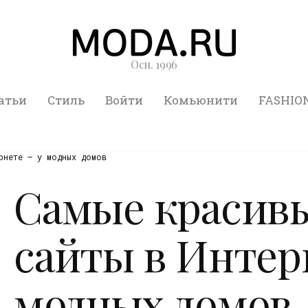
Осн. 1996
атьи
Стиль
Войти
Комьюнити
FASHIO
рнете — у модных домов
Самые красив
сайты в Интер
модных домов