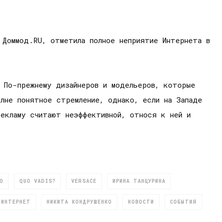
 Доммод.RU, отметила полное неприятие Интернета в
 По-прежнему дизайнеров и модельеров, которые
лне понятное стремление, однако, если на Западе
рекламу считают неэффективной, относя к ней и
O
QUO VADIS?
VERSACE
ИРИНА ТАНЦУРИНА
 ИНТЕРНЕТ
НИКИТА КОНДРУШЕНКО
НОВОСТИ
СОБЫТИЯ