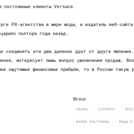
я постоянные клиенты Versace.
урге PR-агентства в мире моды, и издатель веб-сайта
 царило полтора года назад.
ще соединять эти два далеких друг от друга явления.
енее, интересует лишь вопрос увеличения продаж. Впо
лне ощутимые финансовые прибыли, то в России такую 
Метки:
CHANEL
GIVENCHY
KENZ
МАРИЯ ПЛАТОНОВА
МОДА И