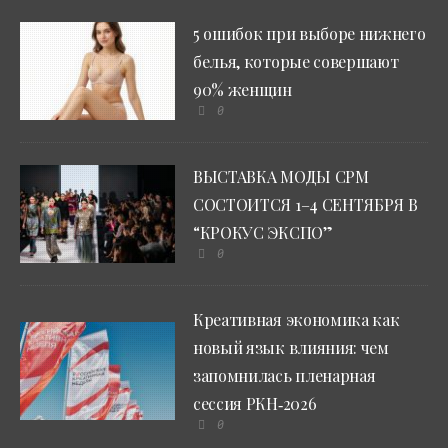
5 ошибок при выборе нижнего
белья, которые совершают
90% женщин
0
ВЫСТАВКА МОДЫ CPM
СОСТОИТСЯ 1–4 СЕНТЯБРЯ В
“КРОКУС ЭКСПО”
0
Креативная экономика как
новый язык влияния: чем
запомнилась пленарная
сессия РКН‑2026
0