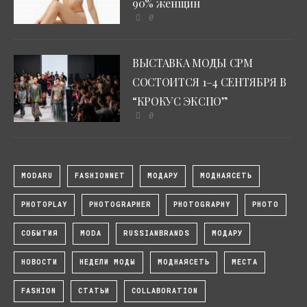
90% женщин
0
ВЫСТАВКА МОДЫ CPM
СОСТОИТСЯ 1–4 СЕНТЯБРЯ В
“КРОКУС ЭКСПО”
0
MODARU
FASHIONNET
МОДАРУ
МОДНАЯСЕТЬ
PHOTOPLAY
PHOTOGRAPHER
PHOTOGRAPHY
PHOTO
СОБЫТИЯ
MODA
RUSSIANBRANDS
МОДАРУ
НОВОСТИ
НЕДЕЛИ МОДЫ
МОДНАЯСЕТЬ
МЕСТА
FASHION
СТАТЬИ
COLLABORATION