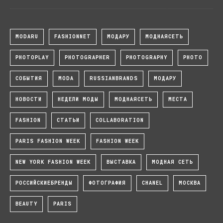
MODARU
FASHIONNET
МОДАРУ
МОДНАЯСЕТЬ
PHOTOPLAY
PHOTOGRAPHER
PHOTOGRAPHY
PHOTO
СОБЫТИЯ
MODA
RUSSIANBRANDS
МОДАРУ
НОВОСТИ
НЕДЕЛИ МОДЫ
МОДНАЯСЕТЬ
МЕСТА
FASHION
СТАТЬИ
COLLABORATION
PARIS FASHION WEEK
FASHION WEEK
NEW YORK FASHION WEEK
ВЫСТАВКА
МОДНАЯ СЕТЬ
РОССИЙСКИЕБРЕНДЫ
ФОТОГРАФИЯ
CHANEL
МОСКВА
BEAUTY
PARIS