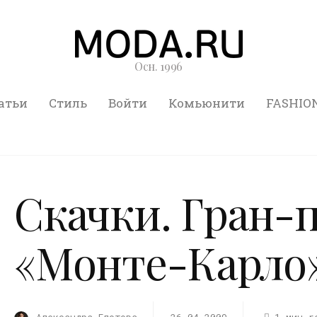
Осн. 1996
атьи
Стиль
Войти
Комьюнити
FASHIO
Скачки. Гран-
«Монте-Карло