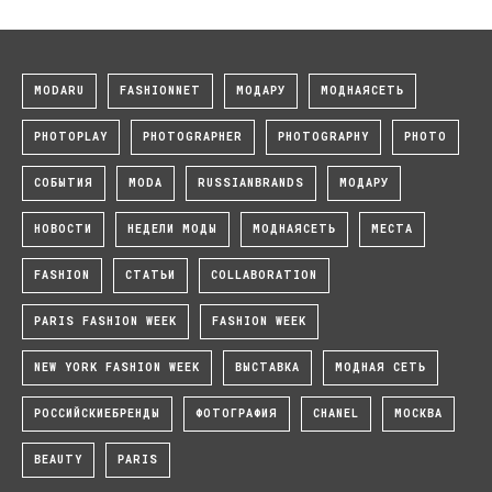
MODARU
FASHIONNET
МОДАРУ
МОДНАЯСЕТЬ
PHOTOPLAY
PHOTOGRAPHER
PHOTOGRAPHY
PHOTO
СОБЫТИЯ
MODA
RUSSIANBRANDS
МОДАРУ
НОВОСТИ
НЕДЕЛИ МОДЫ
МОДНАЯСЕТЬ
МЕСТА
FASHION
СТАТЬИ
COLLABORATION
PARIS FASHION WEEK
FASHION WEEK
NEW YORK FASHION WEEK
ВЫСТАВКА
МОДНАЯ СЕТЬ
РОССИЙСКИЕБРЕНДЫ
ФОТОГРАФИЯ
CHANEL
МОСКВА
BEAUTY
PARIS