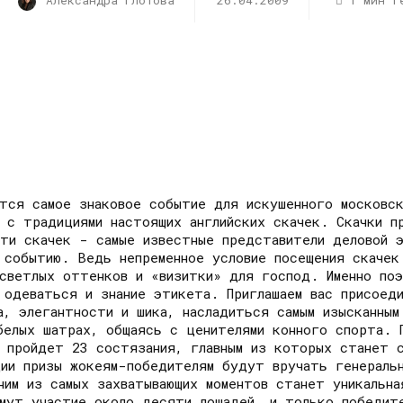
Александра Глотова
26.04.2009
1 мин r
ится самое знаковое событие для искушенного московс
 с традициями настоящих английских скачек. Скачки п
ти скачек - самые известные представители деловой э
 событию. Ведь непременное условие посещения скаче
 светлых оттенков и «визитки» для господ. Именно по
е одеваться и знание этикета. Приглашаем вас присоед
, элегантности и шика, насладиться самым изысканным
белых шатрах, общаясь с ценителями конного спорта. 
я пройдет 23 состязания, главным из которых станет 
ции призы жокеям-победителям будут вручать генераль
ним из самых захватывающих моментов станет уникальна
мут участие около десяти лошадей, и только победит