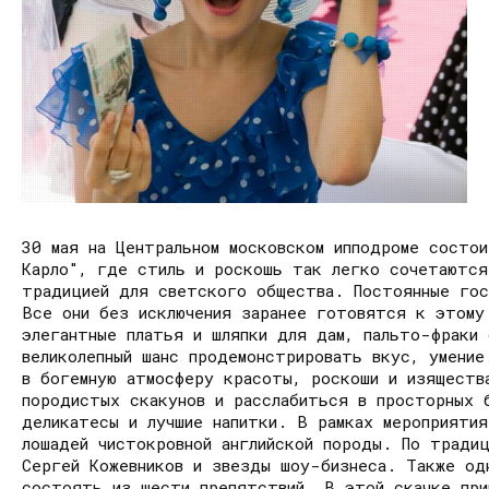
30 мая на Центральном московском ипподроме состо
Карло", где стиль и роскошь так легко сочетаются
традицией для светского общества. Постоянные гос
Все они без исключения заранее готовятся к этому
элегантные платья и шляпки для дам, пальто-фраки
великолепный шанс продемонстрировать вкус, умени
в богемную атмосферу красоты, роскоши и изящества
породистых скакунов и расслабиться в просторных 
деликатесы и лучшие напитки. В рамках мероприяти
лошадей чистокровной английской породы. По тради
Сергей Кожевников и звезды шоу-бизнеса. Также од
состоять из шести препятствий. В этой скачке при