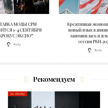
22.07.2026
22.07.2026
ТАВКА МОДЫ CPM
Креативная эконом
ИТСЯ 1–4 СЕНТЯБРЯ
новый язык влияни
“КРОКУС ЭКСПО”
запомнилась плен
сессия РКН‑20
Moda
Moda
Рекомендуем
is sticky