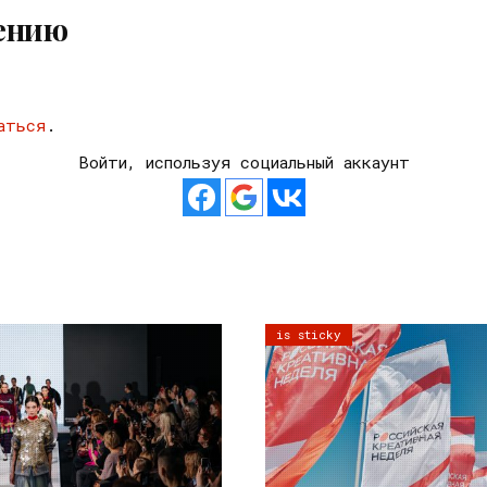
ению
аться
.
Войти, используя социальный аккаунт
is sticky