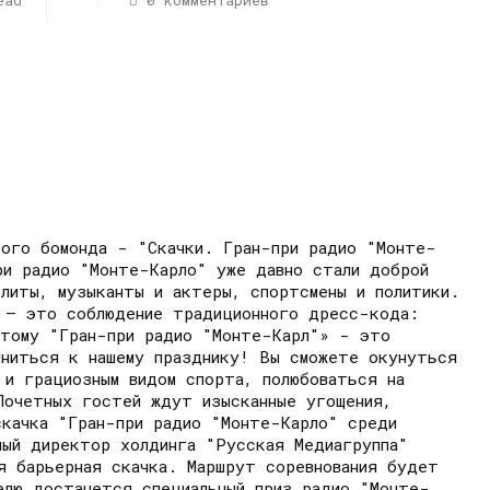
ead
0 комментариев
кого бомонда - "Скачки. Гран-при радио "Монте-
ри радио "Монте-Карло" уже давно стали доброй
литы, музыканты и актеры, спортсмены и политики.
к – это соблюдение традиционного дресс-кода:
этому "Гран-при радио "Монте-Карл"» - это
иниться к нашему празднику! Вы сможете окунуться
 и грациозным видом спорта, полюбоваться на
Почетных гостей ждут изысканные угощения,
скачка "Гран-при радио "Монте-Карло" среди
ный директор холдинга "Русская Медиагруппа"
я барьерная скачка. Маршрут соревнования будет
елю достанется специальный приз радио "Монте-