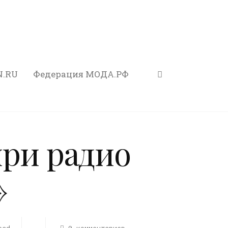
N.RU
Федерация МОДА.РФ
при радио
»