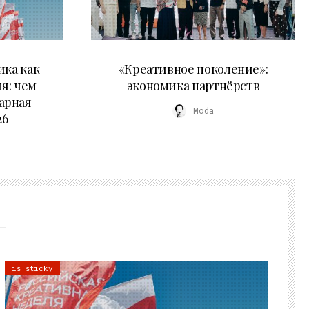
21.07.2026
ика как
«Креативное поколение»:
я: чем
экономика партнёрств
арная
Moda
26
is sticky