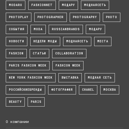
MODARU
FASHIONNET
МОДАРУ
МОДНАЯСЕТЬ
PHOTOPLAY
PHOTOGRAPHER
PHOTOGRAPHY
PHOTO
СОБЫТИЯ
MODA
RUSSIANBRANDS
МОДАРУ
НОВОСТИ
НЕДЕЛИ МОДЫ
МОДНАЯСЕТЬ
МЕСТА
FASHION
СТАТЬИ
COLLABORATION
PARIS FASHION WEEK
FASHION WEEK
NEW YORK FASHION WEEK
ВЫСТАВКА
МОДНАЯ СЕТЬ
РОССИЙСКИЕБРЕНДЫ
ФОТОГРАФИЯ
CHANEL
МОСКВА
BEAUTY
PARIS
О компании