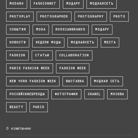
MODARU
FASHIONNET
МОДАРУ
МОДНАЯСЕТЬ
PHOTOPLAY
PHOTOGRAPHER
PHOTOGRAPHY
PHOTO
СОБЫТИЯ
MODA
RUSSIANBRANDS
МОДАРУ
НОВОСТИ
НЕДЕЛИ МОДЫ
МОДНАЯСЕТЬ
МЕСТА
FASHION
СТАТЬИ
COLLABORATION
PARIS FASHION WEEK
FASHION WEEK
NEW YORK FASHION WEEK
ВЫСТАВКА
МОДНАЯ СЕТЬ
РОССИЙСКИЕБРЕНДЫ
ФОТОГРАФИЯ
CHANEL
МОСКВА
BEAUTY
PARIS
О компании