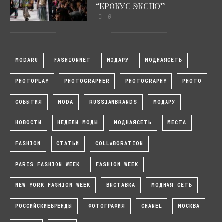
“КРОКУС ЭКСПО”
0
MODARU
FASHIONNET
МОДАРУ
МОДНАЯСЕТЬ
PHOTOPLAY
PHOTOGRAPHER
PHOTOGRAPHY
PHOTO
СОБЫТИЯ
MODA
RUSSIANBRANDS
МОДАРУ
НОВОСТИ
НЕДЕЛИ МОДЫ
МОДНАЯСЕТЬ
МЕСТА
FASHION
СТАТЬИ
COLLABORATION
PARIS FASHION WEEK
FASHION WEEK
NEW YORK FASHION WEEK
ВЫСТАВКА
МОДНАЯ СЕТЬ
РОССИЙСКИЕБРЕНДЫ
ФОТОГРАФИЯ
CHANEL
МОСКВА