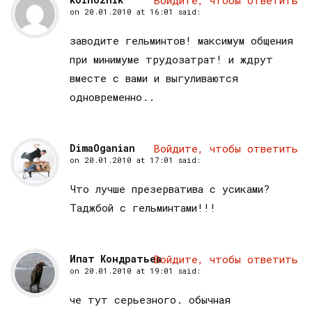
Войдите, чтобы ответить
on
20.01.2010 at 16:01
said:
заводите гельминтов! максимум общения
при минимуме трудозатрат! и ждрут
вместе с вами и выгуливаются
одновременно..
DimaOganian
Войдите, чтобы ответить
on
20.01.2010 at 17:01
said:
Что лучше презерватива с усиками?
Таджбой с гельминтами!!!
Ипат Кондратьев
Войдите, чтобы ответить
on
20.01.2010 at 19:01
said:
че тут серьезного. обычная