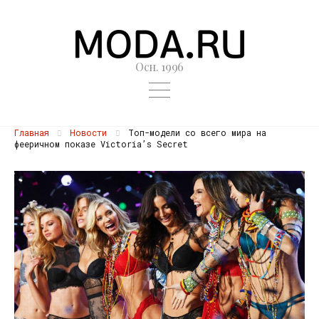
Осн. 1996
Главная
Новости
Топ-модели со всего мира на
фееричном показе Victoria’s Secret