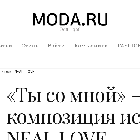
Осн. 1996
атьи
Стиль
Войти
Комьюнити
FASHIO
нителя NEAL LOVE
«Ты со мной» 
композиция и
NEAL LOVE