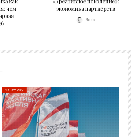
ика как
«Креативное поколение»:
я: чем
экономика партнёрств
арная
Moda
26
is sticky