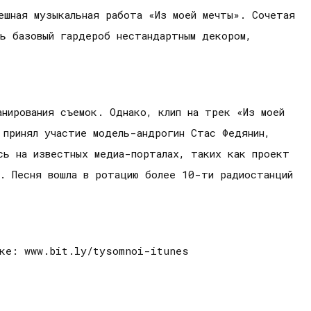
ешная музыкальная работа «Из моей мечты». Сочетая
ть базовый гардероб нестандартным декором,
анирования съемок. Однако, клип на трек «Из моей
 принял участие модель-андрогин Стас Федянин,
сь на известных медиа-порталах, таких как проект
». Песня вошла в ротацию более 10-ти радиостанций
лке: www.bit.ly/tysomnoi-itunes