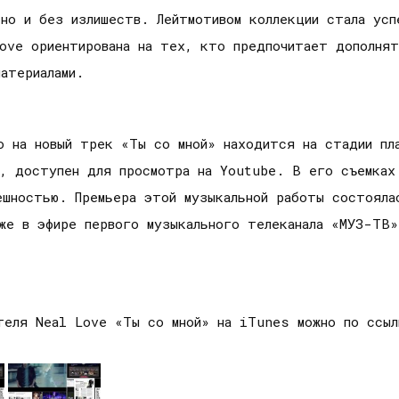
но и без излишеств. Лейтмотивом коллекции стала усп
Love ориентирована на тех, кто предпочитает дополня
атериалами.
о на новый трек «Ты со мной» находится на стадии пл
ы, доступен для просмотра на Youtube. В его съемках
нешностью. Премьера этой музыкальной работы состояла
кже в эфире первого музыкального телеканала «МУЗ-ТВ
ителя Neal Love «Ты со мной» на iTunes можно по ссы