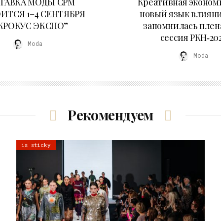
ТАВКА МОДЫ CPM
Креативная эконом
ИТСЯ 1–4 СЕНТЯБРЯ
новый язык влияни
“КРОКУС ЭКСПО”
запомнилась плен
сессия РКН‑20
Moda
Moda
Рекомендуем
is sticky