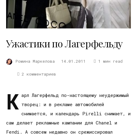
Ужастики по Лагерфельду
Ромина Маркелова
14.01.2011
1 мин read
2 комментариев
К
арл Лагерфельд по-настоящему неудержимый
творец: и в рекламе автомобилей
снимается, и календарь Pirelli снимает, и
сам делает рекламные кампании для Chanel и
Fendi. А совсем недавно он срежиссировал