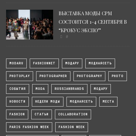
ВЫСТАВКА МОДЫ CPM
СОСТОИТСЯ 1–4 СЕНТЯБРЯ В
“КРОКУС ЭКСПО”
0
MODARU
FASHIONNET
МОДАРУ
МОДНАЯСЕТЬ
PHOTOPLAY
PHOTOGRAPHER
PHOTOGRAPHY
PHOTO
СОБЫТИЯ
MODA
RUSSIANBRANDS
МОДАРУ
НОВОСТИ
НЕДЕЛИ МОДЫ
МОДНАЯСЕТЬ
МЕСТА
FASHION
СТАТЬИ
COLLABORATION
PARIS FASHION WEEK
FASHION WEEK