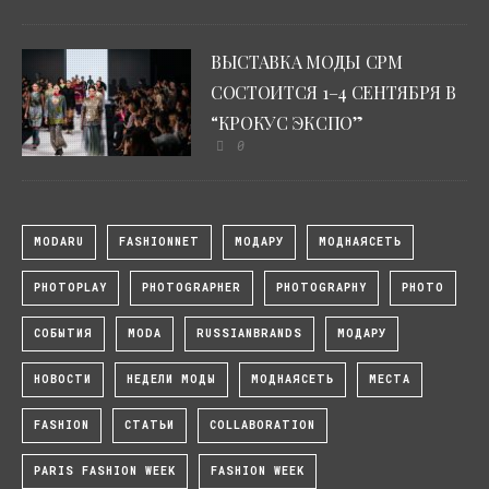
ВЫСТАВКА МОДЫ CPM
СОСТОИТСЯ 1–4 СЕНТЯБРЯ В
“КРОКУС ЭКСПО”
0
MODARU
FASHIONNET
МОДАРУ
МОДНАЯСЕТЬ
PHOTOPLAY
PHOTOGRAPHER
PHOTOGRAPHY
PHOTO
СОБЫТИЯ
MODA
RUSSIANBRANDS
МОДАРУ
НОВОСТИ
НЕДЕЛИ МОДЫ
МОДНАЯСЕТЬ
МЕСТА
FASHION
СТАТЬИ
COLLABORATION
PARIS FASHION WEEK
FASHION WEEK