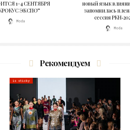
ИТСЯ 1–4 СЕНТЯБРЯ
новый язык влияни
“КРОКУС ЭКСПО”
запомнилась плен
сессия РКН‑20
Moda
Moda
Рекомендуем
is sticky