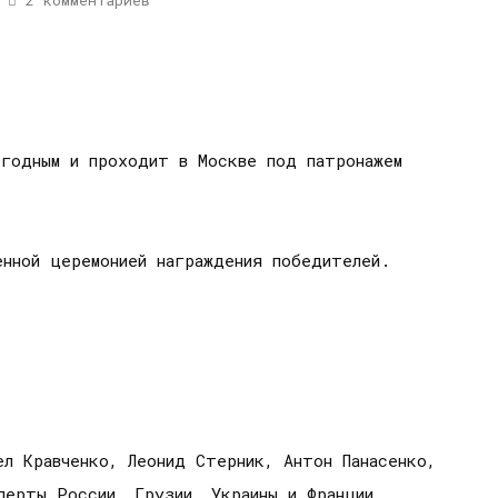
2 комментариев
годным и проходит в Москве под патронажем
нной церемонией награждения победителей.
ел Кравченко, Леонид Стерник, Антон Панасенко,
перты России, Грузии, Украины и Франции.