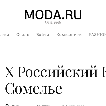
Осн. 1996
атьи
Стиль
Войти
Комьюнити
FASHIO
X Российский 
Сомелье