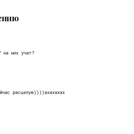
ению
У на них учат?
йчас расцелую))))ахахахах