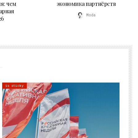
я: чем
экономика партнёрств
арная
Moda
26
is sticky