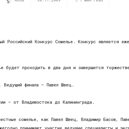
Moda
30.11.2009
1 мин read
ый Российский Конкурс Сомелье. Конкурс является еже
ье будет проходить в два дня и завершится торжестве
. Ведущий финала – Павел Швец.
сии – от Владивостока до Калининграда.
естные сомелье, как Павел Швец, Владимир Басов, Пав
жегодно принимают участие ведущие специалисты и экс