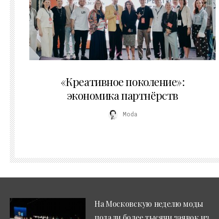
21.07.2026
«Креативное поколение»:
экономика партнёрств
Moda
На Московскую неделю моды
подали более тысячи заявок из