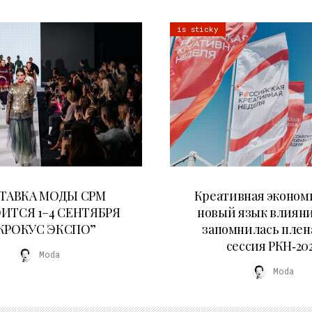
is sticky
22.07.2026
22.07.2026
ТАВКА МОДЫ CPM
Креативная эконом
ИТСЯ 1–4 СЕНТЯБРЯ
новый язык влияни
“КРОКУС ЭКСПО”
запомнилась плен
сессия РКН‑20
Moda
Moda