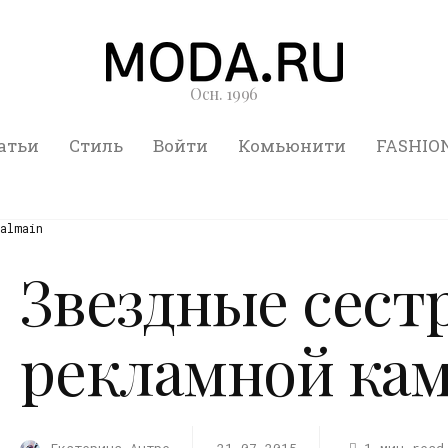
Осн. 1996
атьи
Стиль
Войти
Комьюнити
FASHIO
almain
Звездные сест
рекламной кам