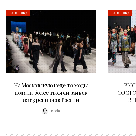
is sticky
is sticky
06.08.2026
На Московскую неделю моды
ВЫС
подали более тысячи заявок
СОСТО
из 63 регионов России
В 
Moda