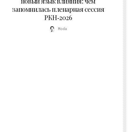
новый язык влияния: чем
запомнилась пленарная сессия
РКН‑2026
Moda