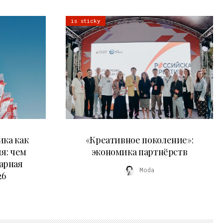
is sticky
21.07.2026
ика как
«Креативное поколение»:
я: чем
экономика партнёрств
арная
Moda
26