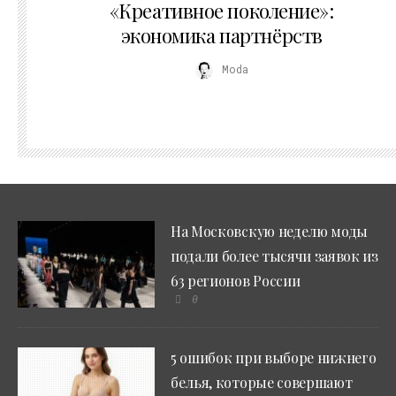
«Креативное поколение»:
экономика партнёрств
Moda
На Московскую неделю моды
подали более тысячи заявок из
63 регионов России
0
5 ошибок при выборе нижнего
белья, которые совершают