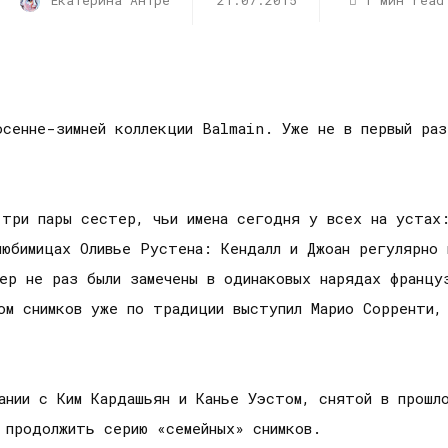
Екатерина Антре
21.07.2015
1 мин read
осенне-зимней коллекции Balmain. Уже не в первый раз
 три пары сестер, чьи имена сегодня у всех на устах
юбимицах Оливье Рустена: Кендалл и Джоан регулярно 
нер не раз были замечены в одинаковых нарядах франц
ом снимков уже по традиции выступил Марио Сорренти,
ании с Ким Кардашьян и Канье Уэстом, снятой в прошл
 продолжить серию «семейных» снимков.