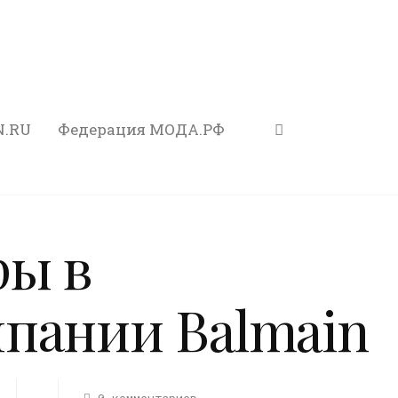
N.RU
Федерация МОДА.РФ
ры в
пании Balmain