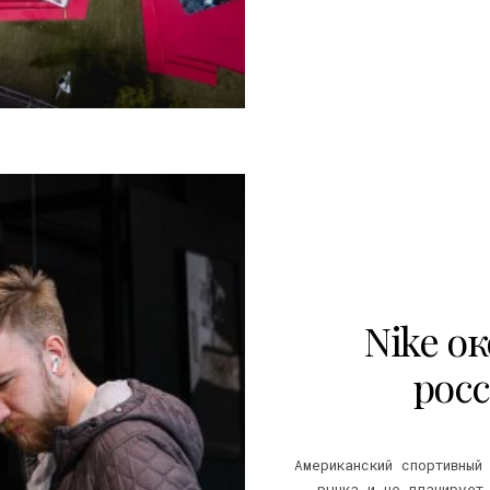
22
Nike о
рос
Американский спортивный
рынка и не планирует