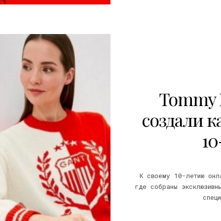
1
Tommy Hi
создали к
10
К своему 10-летию онл
где собраны эксклюзивн
спец