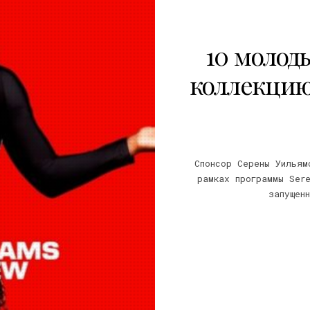
10 молод
коллекцию
Спонсор Серены Уильям
рамках программы Ser
запущен