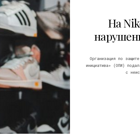
На Nik
нарушен
Организация по защите
инициатива» (ОПИ) пода
с неис
22