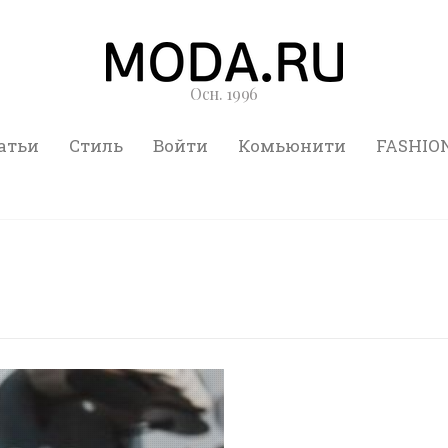
Осн. 1996
атьи
Стиль
Войти
Комьюнити
FASHIO