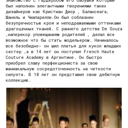
был наполнен элегантными творениями таких
дизайнеров как Кристиан Диор , Балансеага,
Шанель и Чиапарелли.Он был соблазнен
безупречностью кроя и неподражаемыми оттенками
драгоценных тканей. С раннего детства De Souza
,наперекор уповещаниям родителей , делал все
возможное что бы стать модельером. Начиналось
все безобидно- он шил платья для кукол младших
сестер ,а в 14 лет он поступил French Haute
Couture Academy в Аргентине. Он быстро
приобрел славу перфекциониста за свою
маниакальную сосредоточенность на четкости
силуэта. В 18 лет он представил свою дебютную
коллекцию.