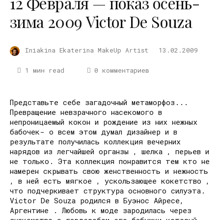
12 Февраля — показ осень-
зима 2009 Victor De Souza
Iniakina Ekaterina MakeUp Artist
13.02.2009
1 мин read
0 комментариев
Представьте себе загадочный метаморфоз...
Превращение невзрачного насекомого в
непроницаемый кокон и рождение из них нежных
бабочек- о всем этом думал дизайнер и в
результате получилась коллекция вечерних
нарядов из легчайшей органзы , шелка , перьев и
не только. Эта коллекция понравится тем кто не
намерен скрывать свою женственность и нежность
, в ней есть мягкое , ускользающее кокетство ,
что подчеркивает структура основного силуэта.
Victor De Souza родился в Буэнос Айресе,
Аргентине . Любовь к моде зародилась через
знакомство с гардеробом его бабушки который