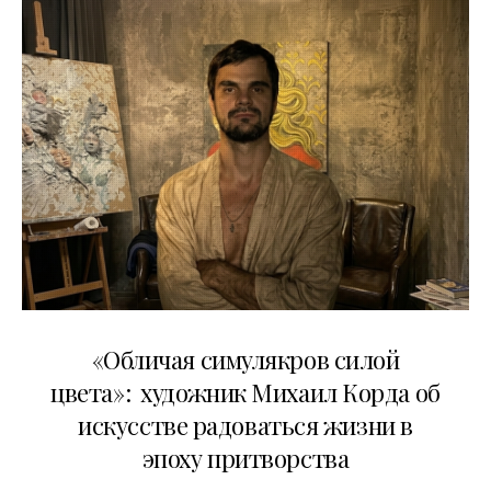
10.05.2026
«Обличая симулякров силой
цвета»: художник Михаил Корда об
искусстве радоваться жизни в
эпоху притворства