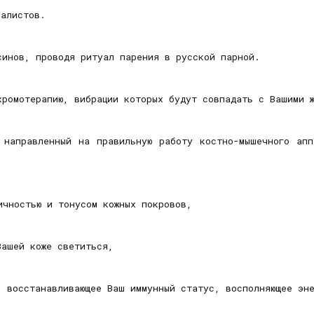
циалистов.
синов, проводя ритуал парения в русской парной.
хромотерапию, вибрации которых будут совпадать с Вашими
 направленный на правильную работу костно-мышечного апп
ичностью и тонусом кожных покровов,
Вашей коже светиться,
, восстанавливающее Ваш иммунный статус, восполняющее эн