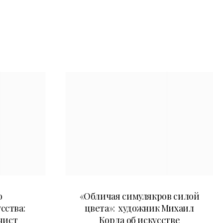
10.05.2026
о
«Обличая симулякров силой
сства:
цвета»: художник Михаил
чист
Корда об искусстве