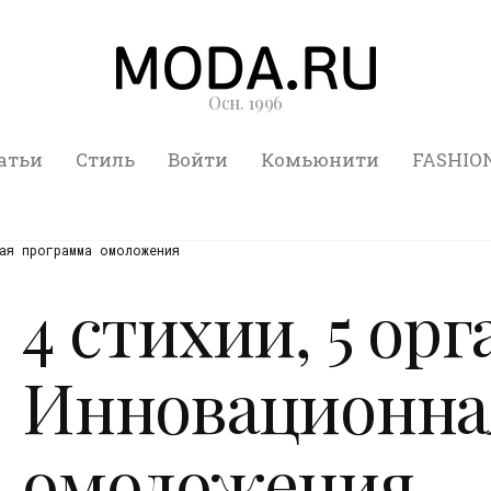
Осн. 1996
атьи
Стиль
Войти
Комьюнити
FASHIO
ая программа омоложения
4 стихии, 5 орг
Инновационна
омоложения