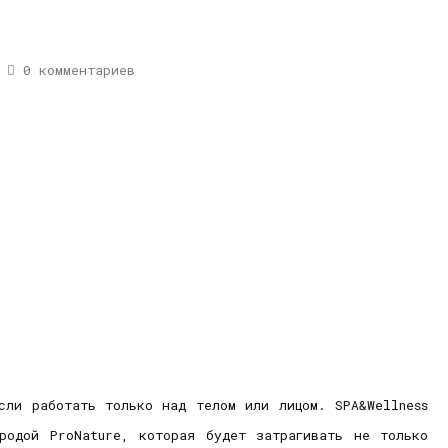
0 комментариев
сли работать только над телом или лицом. SPA&Wellness
иродой ProNature, которая будет затрагивать не только