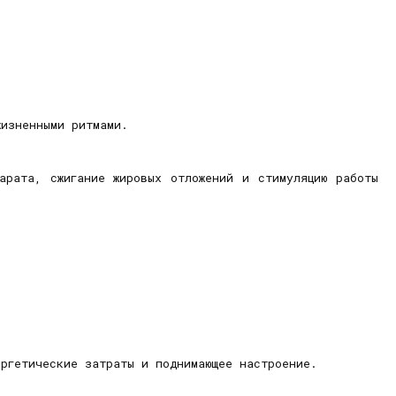
 жизненными ритмами.
арата, сжигание жировых отложений и стимуляцию работы
ергетические затраты и поднимающее настроение.