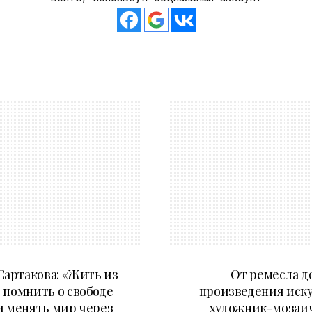
11.07.2026
27.05.2026
артакова: «Жить из
От ремесла д
 помнить о свободе
произведения иску
и менять мир через
художник-мозаи