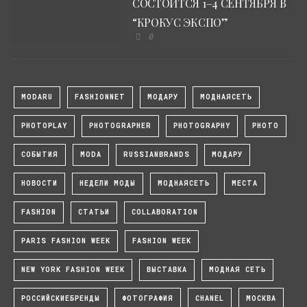
СОСТОИТСЯ 1–4 СЕНТЯБРЯ В
“КРОКУС ЭКСПО”
0
MODARU
FASHIONNET
МОДАРУ
МОДНАЯСЕТЬ
PHOTOPLAY
PHOTOGRAPHER
PHOTOGRAPHY
PHOTO
СОБЫТИЯ
MODA
RUSSIANBRANDS
МОДАРУ
НОВОСТИ
НЕДЕЛИ МОДЫ
МОДНАЯСЕТЬ
МЕСТА
FASHION
СТАТЬИ
COLLABORATION
PARIS FASHION WEEK
FASHION WEEK
NEW YORK FASHION WEEK
ВЫСТАВКА
МОДНАЯ СЕТЬ
РОССИЙСКИЕБРЕНДЫ
ФОТОГРАФИЯ
CHANEL
МОСКВА