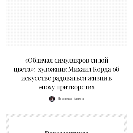
10.05.2026
«Обличая симулякров силой
цвета»: художник Михаил Корда об
искусстве радоваться жизни в
эпоху притворства
Яганова Арина