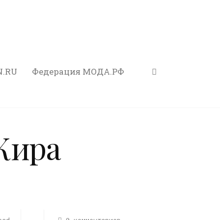
N.RU
Федерация МОДА.РФ
Кира