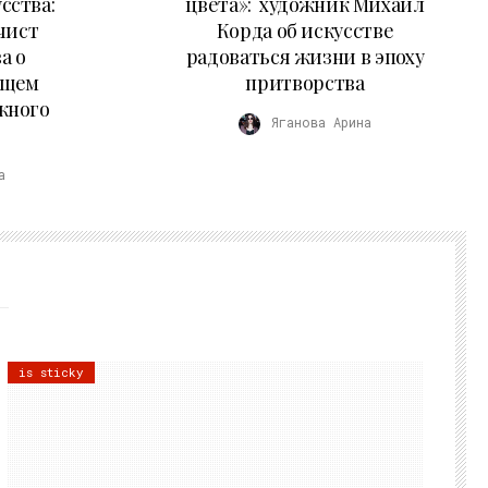
сства:
цвета»: художник Михаил
чист
Корда об искусстве
а о
радоваться жизни в эпоху
ущем
притворства
жного
Яганова Арина
а
is sticky