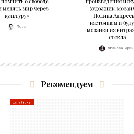
 помнить о свободе
произведения иску
и менять мир через
художник-мозаи
культуру»
Полина Андреев
настоящем и буд
Moda
мозаики из витра
стекла
Яганова Арин
Рекомендуем
is sticky