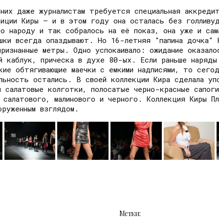
 них даже журналистам требуется специальная аккреди
биции Киры – и в этом году она осталась без голливу
ко народу и так собралось на её показ, она уже и са
шки всегда опаздывают. Но 16-летняя "папина дочка" 
ризнанные метры. Одно успокаивало: ожидание оказало
й каблук, прическа в духе 80-ых. Если раньше наряды
кие обтягивающие маечки с емкими надписями, то сегод
льность остались. В своей коллекции Кира сделала уп
и салатовые колготки, полосатые черно-красные сапог
 салатового, малинового и черного. Коллекция Киры Пл
оруженным взглядом.
Метки: