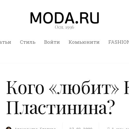
Осн. 1996
атьи
Стиль
Войти
Комьюнити
FASHIO
Кого «любит» 
Пластинина?