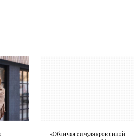
10.05.2026
о
«Обличая симулякров силой