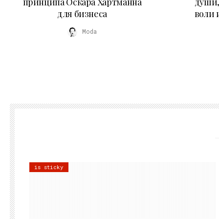
принципа Оскара Хартманна
души,
для бизнеса
воли 
Moda
is sticky