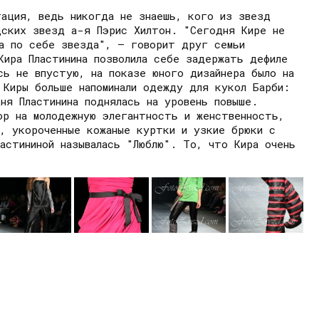
тация, ведь никогда не знаешь, кого из звезд
дских звезд а-я Пэрис Хилтон. "Сегодня Кире не
ма по себе звезда", – говорит друг семьи
Кира Пластинина позволила себе задержать дефиле
сь не впустую, на показе юного дизайнера было на
 Киры больше напоминали одежду для кукол Барби:
ня Пластинина поднялась на уровень повыше.
ор на молодежную элегантность и женственность,
и, укороченные кожаные куртки и узкие брюки с
астининой называлась "Люблю". То, что Кира очень