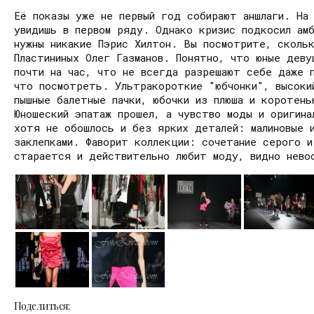
Её показы уже не первый год собирают аншлаги. На
увидишь в первом ряду. Однако кризис подкосил ам
нужны никакие Пэрис Хилтон. Вы посмотрите, сколь
Пластининых Олег Газманов. Понятно, что юные деву
почти на час, что не всегда разрешают себе даже п
что посмотреть. Ультракороткие "юбчонки", высоки
пышные балетные пачки, юбочки из плюша и коротень
Юношеский эпатаж прошел, а чувство моды и оригина
хотя не обошлось и без ярких деталей: малиновые 
заклепками. Фаворит коллекции: сочетание серого и
старается и действительно любит моду, видно нево
Поделиться: