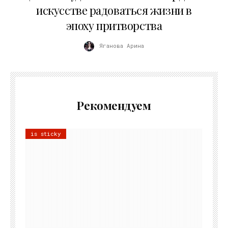
искусстве радоваться жизни в
эпоху притворства
Яганова Арина
Рекомендуем
is sticky