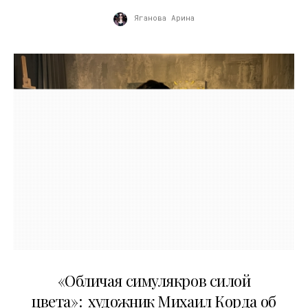
Яганова Арина
10.05.2026
«Обличая симулякров силой
цвета»: художник Михаил Корда об