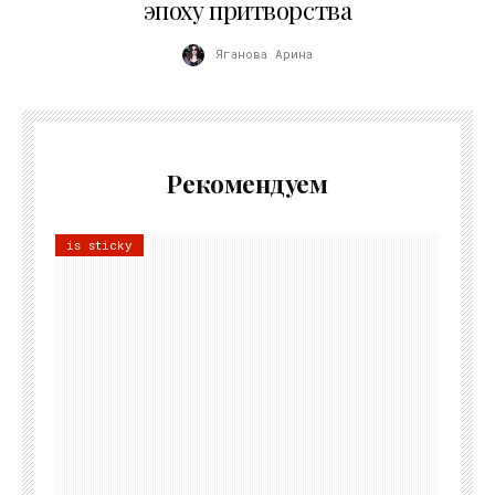
эпоху притворства
Яганова Арина
Рекомендуем
is sticky