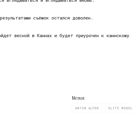
ся вглядываться и вглядываться вновь.
результатами съёмок остался доволен.
ойдет весной в Каннах и будет приурочен к каннскому 
Метки:
ANTON ALFER
ELITE MODE