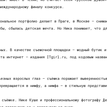
международному финалу конкурса.
иональное портфолио делает в Праге, в Москве – снима
 бы, сбылась детская мечта. Но Ника понимает, что д
тных. В качестве съемочной площадки – модный бутик и
кта интернет – издания ITgirl.ru, под кодовым назван
ьезных взрослых глаз – съёмка поражает выверенность
превращается в нимфу, а нимфа – в стильную представ
 съёмке. Нике Куше и профессиональному фотографу Де