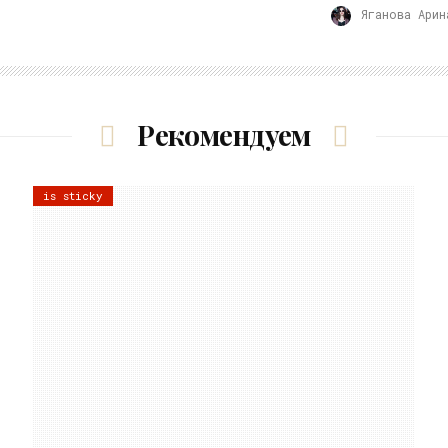
Яганова Арин
Рекомендуем
is sticky