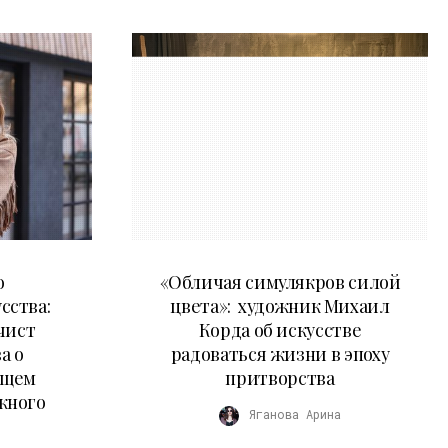
10.05.2026
о
«Обличая симулякров силой
сства:
цвета»: художник Михаил
чист
Корда об искусстве
а о
радоваться жизни в эпоху
ущем
притворства
жного
Яганова Арина