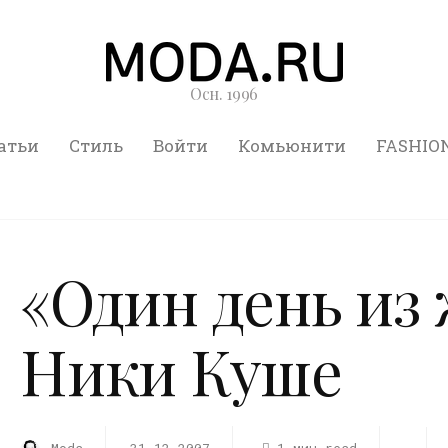
Осн. 1996
атьи
Стиль
Войти
Комьюнити
FASHIO
«Один день из
Ники Куше