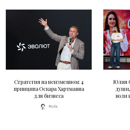
15.07.2026
Стратегия на неизменном: 4
Юлия С
принципа Оскара Хартманна
души,
для бизнеса
воли 
Moda