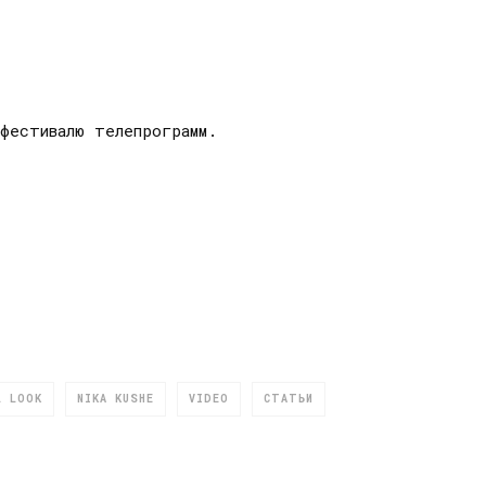
фестивалю телепрограмм.
L LOOK
NIKA KUSHE
VIDEO
СТАТЬИ