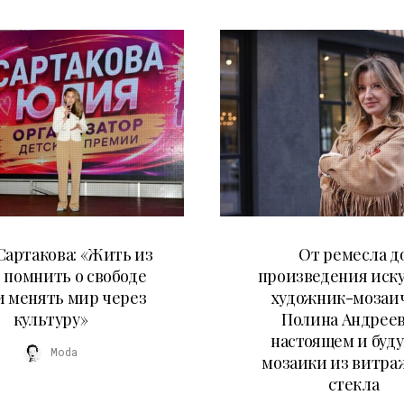
11.07.2026
27.05.2026
артакова: «Жить из
От ремесла д
 помнить о свободе
произведения иску
и менять мир через
художник-мозаи
культуру»
Полина Андреев
настоящем и буд
Moda
мозаики из витра
стекла