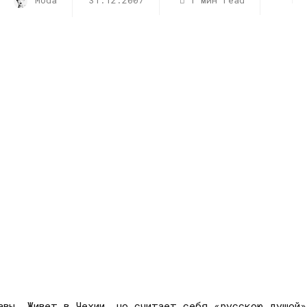
Moda
31.12.2007
1 мин read
лавы. Живет в Чехии, но считает себя «русскою душой