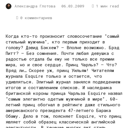
Александра Глотова
06.03.2009
1 мин read
0 комментариев
Когда кто-то произносит словосочетание "самый
стильный мужчина", кто первым приходит в
голову? Дэвид Бэкхем? – Вполне возможно. Брэд
Питт? – Без сомнения. Почти любая девушка с
радостью отдала бы ему не только все премии
мира, но и свое сердце. Принц Чарльз? – Что?
Вряд ли… Скорее уж, принц Уильям! Читателям
журнала Esquire только и остается, что
удивляться. Элитный журнал занялся подведением
итогов и составлением списков. И наследника
британской короны принца Чарльза Esquire назвал
"самым элегантно одетым мужчиной в мире". 60-
летний принц обогнал в рейтинге даже стильного
американского президента 47-летнего Барака
Обаму. Дело в том, поясняет Esquire, что принц
являет собой образец классической английской
элегантности. В течение многих лет стиль