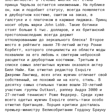
принца Чарльза остается неизменным. На публике
он, как и подобает статусу, всегда появляется
в двубортном костюме, сшитом на заказ, в
галстуке и с платочком в кармане пиджака. Принц
носит обувь марки John Lobb. Такие ботинки
стоят больше 6 тыс. долларов, и их британский
престолонаследник всегда держит
отполированными до зеркального блеска! Второе
место в рейтинге занял 78-летний актер Ронни
Корбетт, которого специалисты из области моды
похвалили за его любовь к свитерам неброской
расцветки и двубортным костюмам. Третьим в
списке самых элегантных мужчин оказался актер
Билл Найи. Как отметил редактор Esquire
Джереми Лангмид, всех этих мужчин отличает свой
собственный, не похожий ни на кого, стиль. В
десятку самых стильных также вошли 33-летний
участник группы Outkast, рэппер Андрэ 3000 и
27-летний теннисист Роже Федерер. Среди хуже
всего одетых мужчин Esquire опять-таки особо
отметил британцев. Порция критики досталась
премьер-министру Великобритании Гордону Брауну