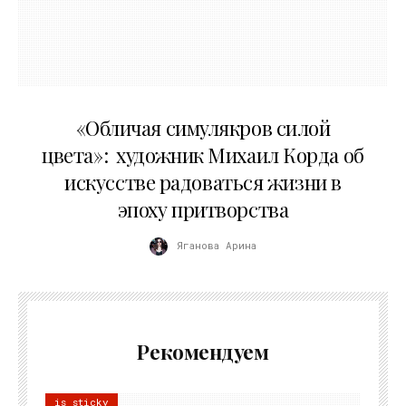
10.05.2026
«Обличая симулякров силой
цвета»: художник Михаил Корда об
искусстве радоваться жизни в
эпоху притворства
Яганова Арина
Рекомендуем
is sticky