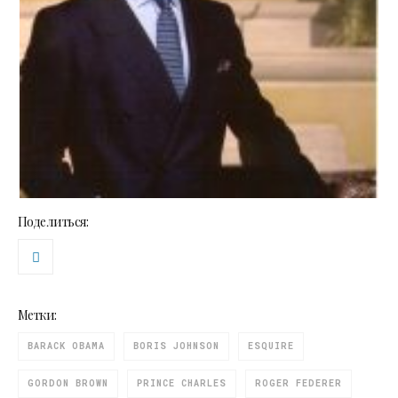
Поделиться:
Метки:
BARACK OBAMA
BORIS JOHNSON
ESQUIRE
GORDON BROWN
PRINCE CHARLES
ROGER FEDERER