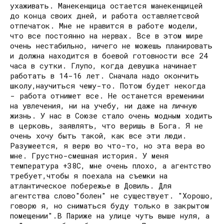
ухаживать. Манекенщица остается манекенщицей
до конца своих дней, и работа оставляетсвой
отпечаток. Мне не нравится в работе модели,
что все постоянно на нервах. Все в этом мире
очень нестабильно, ничего не можешь планировать
и должна находится в боевой готовности все 24
часа в сутки. Глупо, когда девушка начинает
работать в 14-16 лет. Сначала надо окончить
школу,научиться чему-то. Потом будет некогда
- работа отнимет все. Не останется временини
на увлечения, ни на учебу, ни даже на личную
жизнь. У нас в Союзе стало очень модным ходить
в церковь, заявлять, что веришь в Бога. Я не
очень хочу быть такой, как все эти люди.
Разумеется, я верю во что-то, но эта вера во
мне. Грустно-смешная история. У меня
температура +38С, мне очень плохо, а агентство
требует,чтобы я поехала на съемки на
атлантическое побережье в Довиль. Для
агентства слово"болен" не существует. "Хорошо,
говорю я, но сниматься буду только в закрытом
помещении".В Париже на улице чуть выше нуля, а