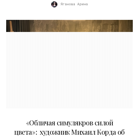
Яганова Арина
10.05.2026
«Обличая симулякров силой
цвета»: художник Михаил Корда об