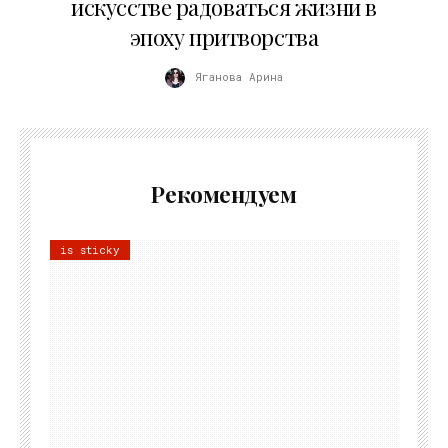
искусстве радоваться жизни в
эпоху притворства
Яганова Арина
Рекомендуем
is sticky