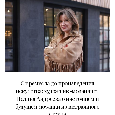
27.05.2026
От ремесла до произведения
искусства: художник-мозаичист
Полина Андреева о настоящем и
будущем мозаики из витражного
стекла