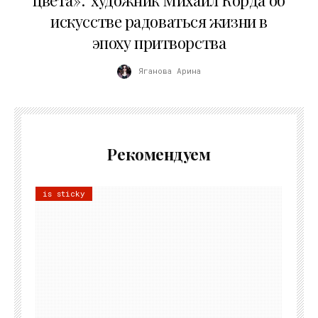
искусстве радоваться жизни в
эпоху притворства
Яганова Арина
Рекомендуем
is sticky