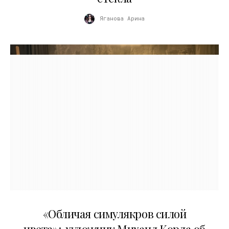
Яганова Арина
10.05.2026
«Обличая симулякров силой
цвета»: художник Михаил Корда об