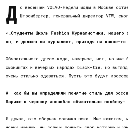
Д
о весенней VOLVO-Недели моды в Москве остае
Штромбергер, генеральный директор VFW, смо
«…
Студенты Школы Fashion Журналистики, нашего 
он, и должен ли журналист, приходя на какое-то
Обязательного дресс-кода, наверное, нет, но мне 
смокингах и вечерних нарядах black-tie, но выгля
очень стильно одеваться. Пусть это будут кроссов
А как бы вы определили понятие стиль для росси
Париже к черному ансамблю обязательно подберут
Я думаю, это сборная солянка пока. Мне кажется, м
моему мнению, мы должны помнить свою историю и ум