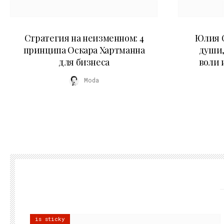
15.07.2026
Стратегия на неизменном: 4
Юлия С
принципа Оскара Хартманна
души,
для бизнеса
воли 
Moda
is sticky