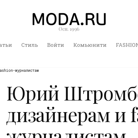
Осн. 1996
атьи
Стиль
Войти
Комьюнити
FASHIO
ashion-журналистам
Юрий Штромбе
дизайнерам и f
журналистам