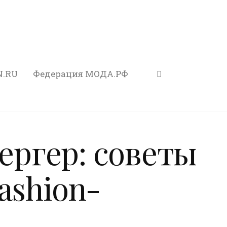
N.RU
Федерация МОДА.РФ
ргер: советы
ashion-