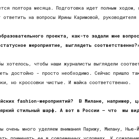
тся полтора месяца. Подготовка идет полным ходом, н
г ответить на вопросы Ирины Каримовой, руководителя
образовательного проекта, как-то задали мне вопро
 статусное мероприятие, выглядеть соответственно?
бы хотелось, чтобы наши журналисты выглядели соотве
деть достойно - просто необходимо. Сейчас пришло та
ки, но кроссовки чистые. И майка соответственно.
йских fashion-мероприятий? В Милане, например, ц
 яркий стильный шарф. А вот в России – что мы вид
ы очень много уделяем внимания Парижу, Милану, Нью-
еть применять ее в современных условиях. К сожалени