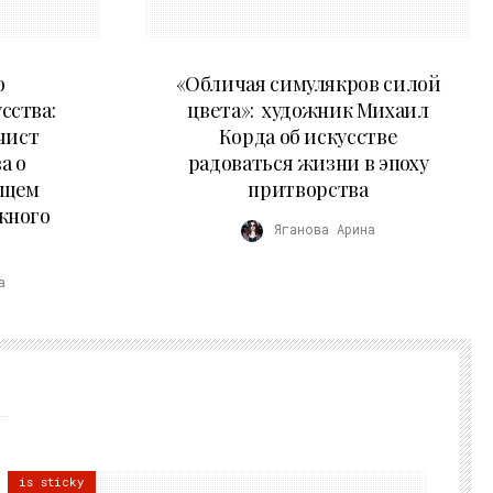
10.05.2026
о
«Обличая симулякров силой
сства:
цвета»: художник Михаил
чист
Корда об искусстве
а о
радоваться жизни в эпоху
ущем
притворства
жного
Яганова Арина
а
is sticky