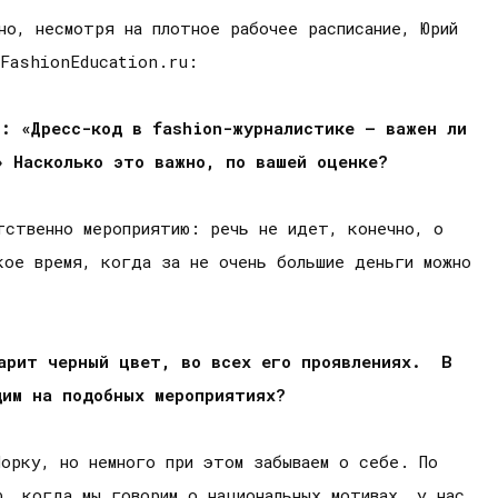
о, несмотря на плотное рабочее расписание, Юрий
 FashionEducation.ru:
с: «Дресс-код в fashion-журналистике – важен ли
» Насколько это важно, по вашей оценке?
тственно мероприятию: речь не идет, конечно, о
кое время, когда за не очень большие деньги можно
арит черный цвет, во всех его проявлениях. В
им на подобных мероприятиях?
Йорку, но немного при этом забываем о себе. По
ю, когда мы говорим о национальных мотивах, у нас