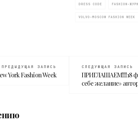
DRESS CODE
FASHION-ЖУР
VOLVO-MOSCOW FASHION WEEK
ПРЕДЫДУЩАЯ ЗАПИСЬ
СЛЕДУЮЩАЯ ЗАПИСЬ
 New York Fashion Week
ПРИГЛАШАЕМ!!!!18 ф
себе желание» авт
ению