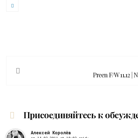
Preen F/W 11.12 |
Присоединяйтесь к обсужд
Алексей Королёв
on
14.02.2011 at 10:02
said: