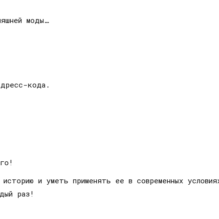
няшней моды…
 дресс-кода.
его!
ю историю и уметь применять ее в современных условия
ждый раз!