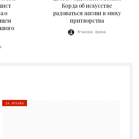
чист
Корда об искусстве
а о
радоваться жизни в эпоху
ущем
притворства
жного
Яганова Арина
а
is sticky