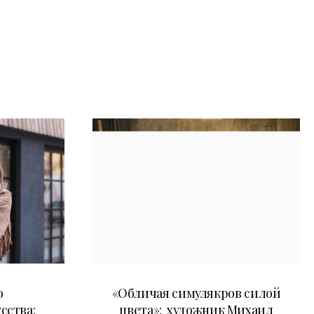
10.05.2026
о
«Обличая симулякров силой
сства:
цвета»: художник Михаил