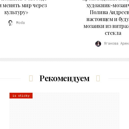
и менять мир через
художник-мозаи
культуру»
Полина Андреев
настоящем и буд
Moda
мозаики из витра
стекла
Яганова Арин
Рекомендуем
is sticky