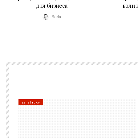
для бизнеса
воли 
Moda
is sticky