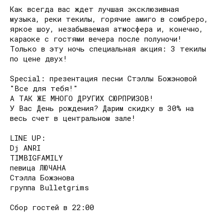
Как всегда вас ждет лучшая эксклюзивная
музыка, реки текилы, горячие амиго в сомбреро,
яркое шоу, незабываемая атмосфера и, конечно,
караоке с гостями вечера после полуночи!
Только в эту ночь специальная акция: 3 текилы
по цене двух!
Special: презентация песни Стэллы Божэновой
"Все для тебя!"
А ТАК ЖЕ МНОГО ДРУГИХ СЮРПРИЗОВ!
У Вас День рождения? Дарим скидку в 30% на
весь счет в центральном зале!
LINE UP:
Dj ANRI
TIMBIGFAMILY
певица ЛЮЧАНА
Стэлла Божэнова
группа Bulletgrims
Сбор гостей в 22:00