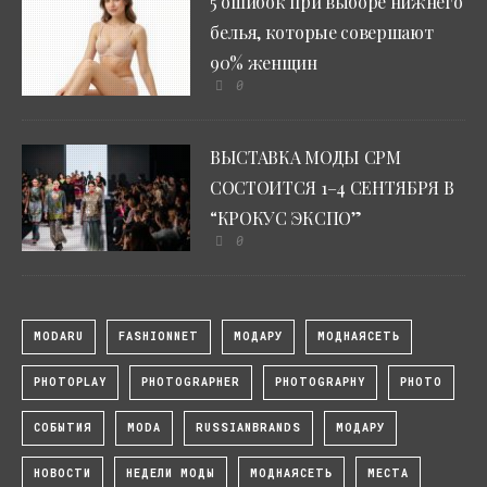
5 ошибок при выборе нижнего
белья, которые совершают
90% женщин
0
ВЫСТАВКА МОДЫ CPM
СОСТОИТСЯ 1–4 СЕНТЯБРЯ В
“КРОКУС ЭКСПО”
0
MODARU
FASHIONNET
МОДАРУ
МОДНАЯСЕТЬ
PHOTOPLAY
PHOTOGRAPHER
PHOTOGRAPHY
PHOTO
СОБЫТИЯ
MODA
RUSSIANBRANDS
МОДАРУ
НОВОСТИ
НЕДЕЛИ МОДЫ
МОДНАЯСЕТЬ
МЕСТА