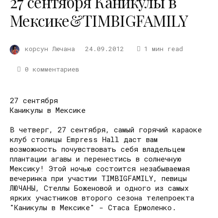
27 сентября Каникулы в
Мексике&TIMBIGFAMILY
корсун Лючана
24.09.2012
1 мин read
0 комментариев
27 сентября
Каникулы в Мексике
В четверг, 27 сентября, самый горячий караоке
клуб столицы Empress Hall даст вам
возможность почувствовать себя владельцем
плантации агавы и перенестись в солнечную
Мексику! Этой ночью состоится незабываемая
вечеринка при участии TIMBIGFAMILY, певицы
ЛЮЧАНЫ, Стеллы Боженовой и одного из самых
ярких участников второго сезона телепроекта
"Каникулы в Мексике" - Стаса Ермоленко.