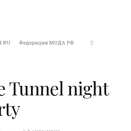
N.RU
Федерация МОДА.РФ
 Tunnel night
rty