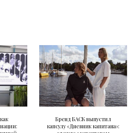
09.07.2026
как
Бренд БАСК выпустил
 нации:
капсулу «Дневник капитана»: