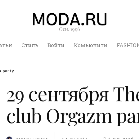
Осн. 1996
атьи
Стиль
Войти
Комьюнити
FASHIO
m party
29 сентября The
club Orgazm pa