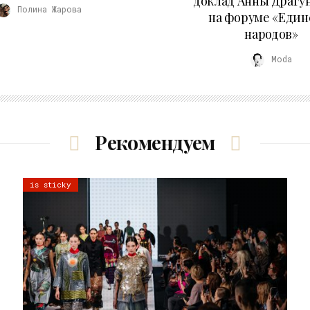
доклад Анны Драгу
Полина Жарова
на форуме «Един
народов»
Moda
Рекомендуем
is sticky