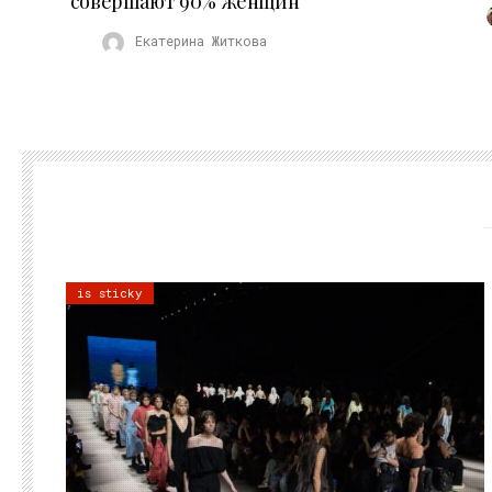
совершают 90% женщин
Екатерина Житкова
is sticky