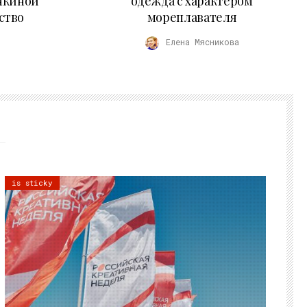
нкиной
одежда с характером
ство
мореплавателя
Елена Мясникова
is sticky