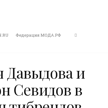
N.RU
Федерация МОДА.РФ
я Давыдова и
н Севидов в
льтибрендов