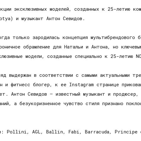
кции эксклюзивных моделей, созданных к 25-летию ком
otya) и музыкант Антон Севидов.
огда только зародилась концепция мультибрендового 
оничное обрамление для Натальи и Антона, но ключевы
люзивные модели, созданные специально к 25-летию N
яд выдержан в соответствии с самыми актуальными тр
н и фитнесс блогер, к ее Instagram странице прикова
ает. Антон Севидов – известный музыкант и продюсер,
ний, а безукоризненное чувство стиля признано покло
в: Pollini, AGL, Ballin, Fabi, Barracuda, Principe 