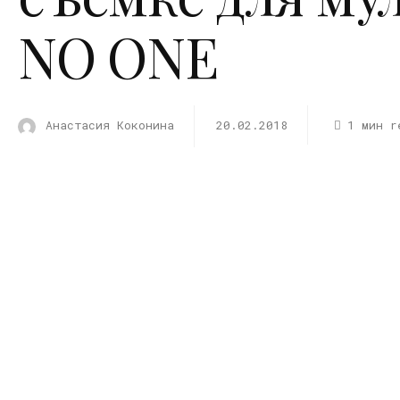
NO ONE
Анастасия Коконина
20.02.2018
1 мин r