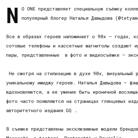
N
O ONE представляет специальную съёмку колле
популярный блогер Наталья Давыдова (@tetyam
Все в образах героев напоминает о 90х – годах, к
сотовые телефоны и кассетные магнитолы создают ир
пары, представленные в фото и видеосъёмке – экск
Не смотря на стилизацию в духе 90х, визуальный р
уникальному имиджу героев. Наталья Давыдова – фэш
вдохновляются, а ее умение быть ироничной восхищ
фото часто появляются на страницах глянцевых изда
авторитетного издания GQ .
В съемке представлены эксклюзивные модели брендо
Moreschi, a.testoni, Pantanetti и Doucal’s.