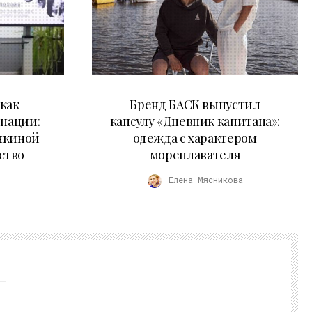
09.07.2026
как
Бренд БАСК выпустил
 нации:
капсулу «Дневник капитана»:
нкиной
одежда с характером
ство
мореплавателя
Елена Мясникова