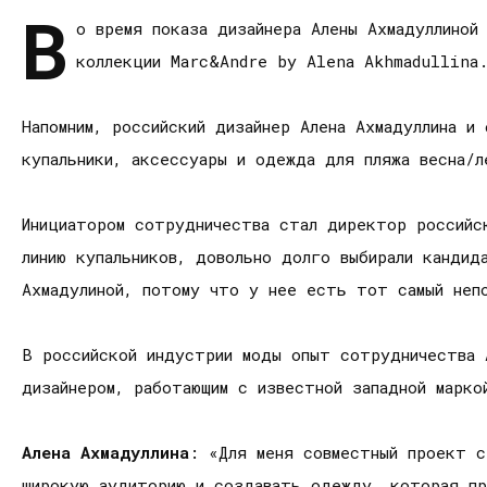
В
о время показа дизайнера Алены Ахмадуллиной
коллекции Marc&Andre by Alena Akhmadullina
Напомним, российский дизайнер Алена Ахмадуллина и
купальники, аксессуары и одежда для пляжа весна/
Инициатором сотрудничества стал директор российс
линию купальников, довольно долго выбирали кандид
Ахмадулиной, потому что у нее есть тот самый неп
В российской индустрии моды опыт сотрудничества 
дизайнером, работающим с известной западной марко
Алена Ахмадуллина
: «Для меня совместный проект с
широкую аудиторию и создавать одежду, которая пр