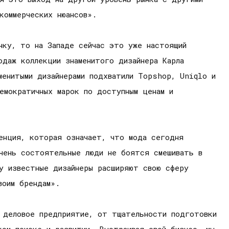
коммерческих нюансов».
нку, то на Западе сейчас это уже настоящий
одаж коллекции знаменитого дизайнера Карла
енитыми дизайнерами подхватили Topshop, Uniqlo и
емократичных марок по доступным ценам и
.
енция, которая означает, что мода сегодня
чень состоятельные люди не боятся смешивать в
у известные дизайнеры расширяют свою сферу
воим брендам».
 деловое предприятие, от тщательности подготовки
ом поиске и развитии. Выстраивая свой бизнес, мы