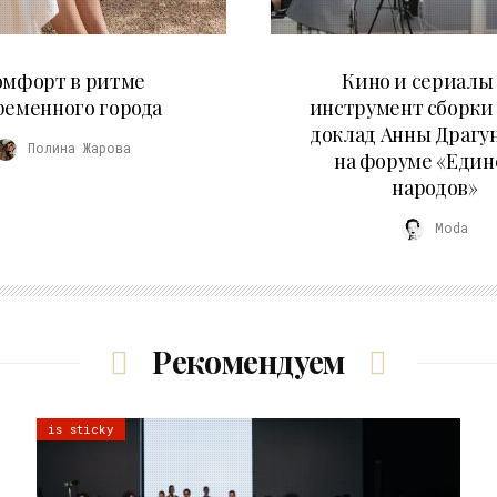
21.07.2026
10.07.2026
омфорт в ритме
Кино и сериалы 
ременного города
инструмент сборки
доклад Анны Драгу
Полина Жарова
на форуме «Един
народов»
Moda
Рекомендуем
is sticky