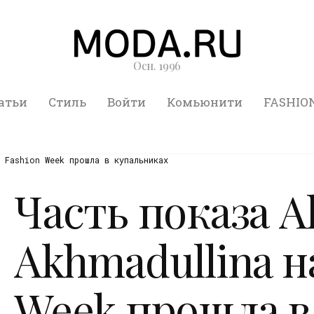
Осн. 1996
атьи
Стиль
Войти
Комьюнити
FASHIO
 Fashion Week прошла в купальниках
Часть показа A
Akhmadullina н
Week прошла в