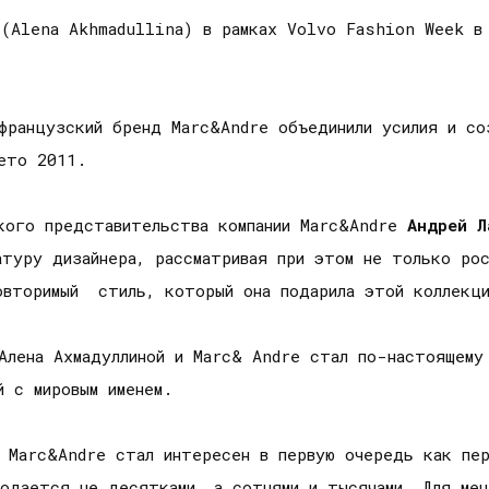
 (Alena Akhmadullina) в рамках Volvo Fashion Week в
.
 французский бренд Marc&Аndre объединили усилия и со
лето 2011.
кого представительства компании Marc&Andre
Андрей Л
атуру дизайнера, рассматривая при этом не только ро
овторимый стиль, который она подарила этой коллекц
Алена Ахмадуллиной и Marc& Andre стал по-настоящему
й с мировым именем.
 Marc&Andre стал интересен в первую очередь как пер
одается не десятками, а сотнями и тысячами. Для мен