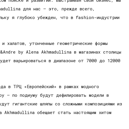
madullina для нас – это, прежде всего,
ольку я глубоко убежден, что в fashion-индустрии
 и халатов, утонченные геометрические формы
&Andre by Alena Akhmadullina в магазинах столицы
будет варьироваться в диапазоне от 7000 до 12000
да в ТРЦ «Европейский» в рамках модного
оу – по подиуму будут дефилировать модели в
удут гигантские шляпы со сложными композициями из
a Akhmadullina обещает стать настоящим хитом