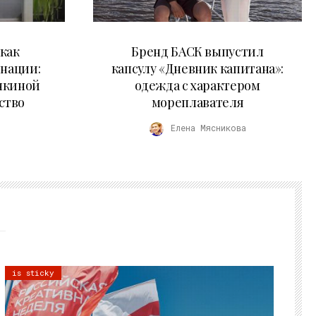
09.07.2026
как
Бренд БАСК выпустил
 нации:
капсулу «Дневник капитана»:
нкиной
одежда с характером
ство
мореплавателя
Елена Мясникова
is sticky