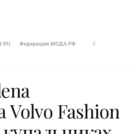
N.RU
Федерация МОДА.РФ
lena
а Volvo Fashion
 купальниках