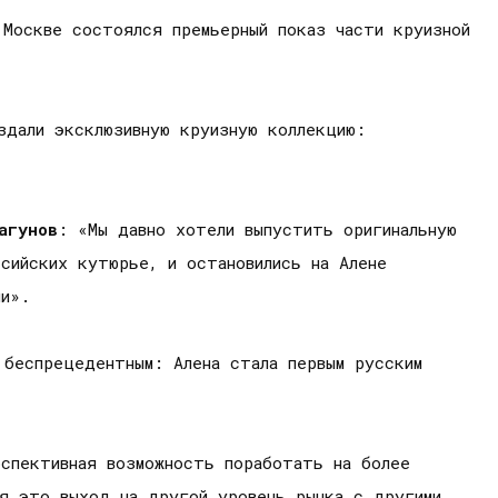
 Москве состоялся премьерный показ части круизной
здали эксклюзивную круизную коллекцию:
агунов
: «Мы давно хотели выпустить оригинальную
ссийских кутюрье, и остановились на Алене
ии».
 беспрецедентным: Алена стала первым русским
спективная возможность поработать на более
я это выход на другой уровень рынка с другими