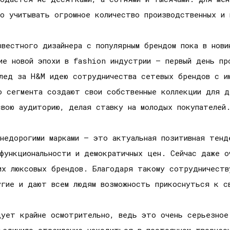
о учитывать огромное количество производственных и 
звестного дизайнера с популярным брендом пока в нови
ие новой эпохи в fashion индустрии – первый день пр
лед за H&M идею сотрудничества сетевых брендов с им
о сегмента создают свои собственные коллекции для д
свою аудиторию, делая ставку на молодых покупателей
недорогими марками – это актуальная позитивная тенд
функциональности и демократичных цен. Сейчас даже о
их люксовых брендов. Благодаря такому сотрудничеств
угие и дают всем людям возможность прикоснуться к с
дует крайне осмотрительно, ведь это очень серьезное
ъединило стремление находиться в постоянном творческ