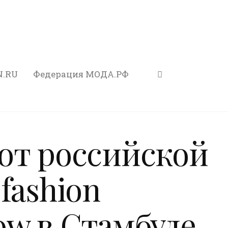
N.RU
Федерация МОДА.РФ
от российской
fashion
ow в Стамбуле