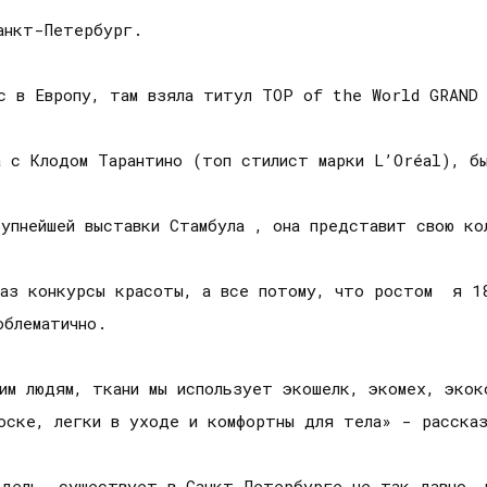
анкт-Петербург.
с в Европу, там взяла титул TOP of the World GRAND 
а с Клодом Тарантино (топ стилист марки L’Oréal), б
рупнейшей выставки Стамбула , она представит свою к
аз конкурсы красоты, а все потому, что ростом я 18
облематично.
ким людям, ткани мы использует экошелк, экомех, эко
носке, легки в уходе и комфортны для тела» - рассказ
дель, существует в Санкт-Петербурге не так давно, н