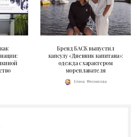
09.07.2026
как
Бренд БАСК выпустил
 нации:
капсулу «Дневник капитана»:
нкиной
одежда с характером
ство
мореплавателя
Елена Мясникова