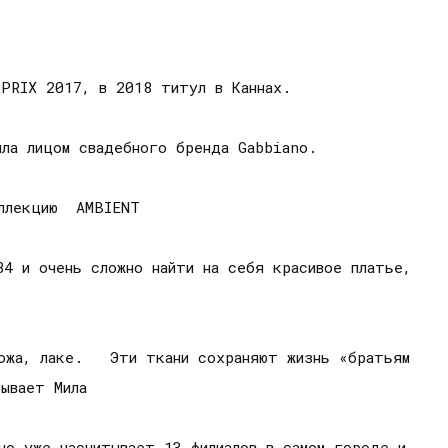
PRIX 2017, в 2018 титул в Каннах.
ыла лицом свадебного бренда Gabbiano.
оллекцию AMBIENT
4 и очень сложно найти на себя красивое платье,
кожа, лаке. Эти ткани сохраняют жизнь «братьям
ывает Мила
о уже насчитывает 13 филиалов в самом городе и