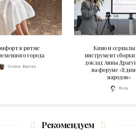
21.07.2026
10.07.2026
омфорт в ритме
Кино и сериалы 
ременного города
инструмент сборки
доклад Анны Драгу
Полина Жарова
на форуме «Един
народов»
Moda
Рекомендуем