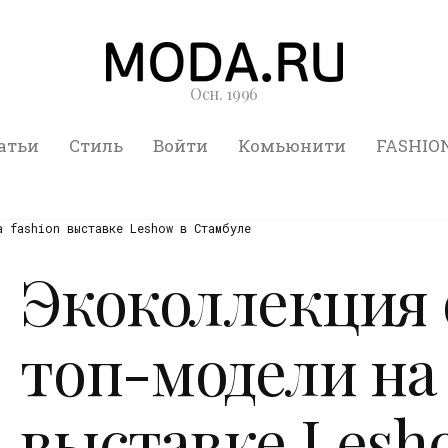
Осн. 1996
атьи
Стиль
Войти
Комьюнити
FASHIO
 fashion выставке Leshow в Стамбуле
Экоколлекция 
топ-модели на 
выставке Lesh