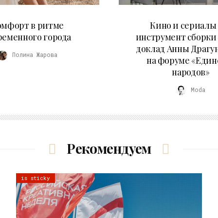
21.07.2026
10.07.2026
омфорт в ритме
Кино и сериалы 
ременного города
инструмент сборки
доклад Анны Драгу
Полина Жарова
на форуме «Един
народов»
Moda
Рекомендуем
is sticky