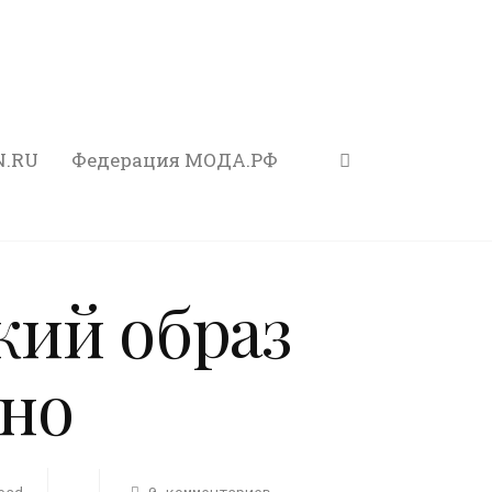
N.RU
Федерация МОДА.РФ
кий образ
ино