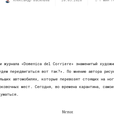
Александр Васильев
20.05.2020
1 мин r
и журнала «Domenica del Corriere» знаменитый художн
удем передвигаться вот так?». По мнению автора рису
льших автомобилях, которые перевозят стоящих на ног
рковочных мест. Сегодня, во времена карантина, само
думаться. ⠀ ⠀
Метки: