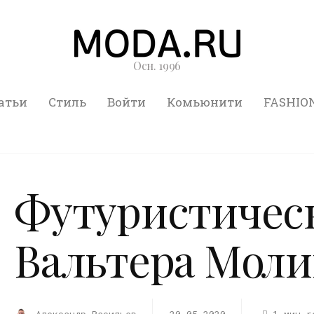
Осн. 1996
атьи
Стиль
Войти
Комьюнити
FASHIO
Футуристичес
Вальтера Мол