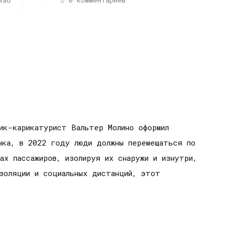
ead
0 комментариев
ик-карикатурист Вальтер Молино оформил
нка, в 2022 году люди должны перемещаться по
ах пассажиров, изолируя их снаружи и изнутри,
изоляции и социальных дистанций, этот