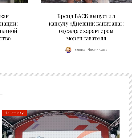
09.07.2026
как
Бренд БАСК выпустил
 нации:
капсулу «Дневник капитана»:
нкиной
одежда с характером
ство
мореплавателя
Елена Мясникова
is sticky