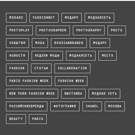
MODARU
FASHIONNET
МОДАРУ
МОДНАЯСЕТЬ
PHOTOPLAY
PHOTOGRAPHER
PHOTOGRAPHY
PHOTO
СОБЫТИЯ
MODA
RUSSIANBRANDS
МОДАРУ
НОВОСТИ
НЕДЕЛИ МОДЫ
МОДНАЯСЕТЬ
МЕСТА
FASHION
СТАТЬИ
COLLABORATION
PARIS FASHION WEEK
FASHION WEEK
NEW YORK FASHION WEEK
ВЫСТАВКА
МОДНАЯ СЕТЬ
РОССИЙСКИЕБРЕНДЫ
ФОТОГРАФИЯ
CHANEL
МОСКВА
BEAUTY
PARIS