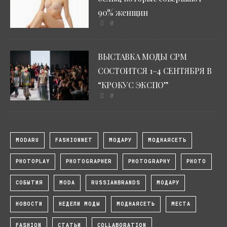
90% женщин
0
ВЫСТАВКА МОДЫ CPM
СОСТОИТСЯ 1–4 СЕНТЯБРЯ В
“КРОКУС ЭКСПО”
0
MODARU
FASHIONNET
МОДАРУ
МОДНАЯСЕТЬ
PHOTOPLAY
PHOTOGRAPHER
PHOTOGRAPHY
PHOTO
СОБЫТИЯ
MODA
RUSSIANBRANDS
МОДАРУ
НОВОСТИ
НЕДЕЛИ МОДЫ
МОДНАЯСЕТЬ
МЕСТА
FASHION
СТАТЬИ
COLLABORATION