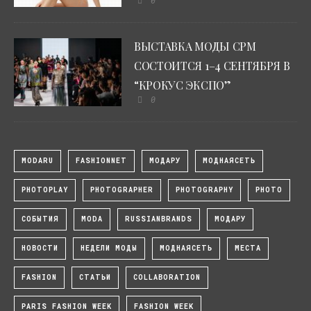
ВЫСТАВКА МОДЫ CPM
СОСТОИТСЯ 1–4 СЕНТЯБРЯ В
“КРОКУС ЭКСПО”
0
MODARU
FASHIONNET
МОДАРУ
МОДНАЯСЕТЬ
PHOTOPLAY
PHOTOGRAPHER
PHOTOGRAPHY
PHOTO
СОБЫТИЯ
MODA
RUSSIANBRANDS
МОДАРУ
НОВОСТИ
НЕДЕЛИ МОДЫ
МОДНАЯСЕТЬ
МЕСТА
FASHION
СТАТЬИ
COLLABORATION
PARIS FASHION WEEK
FASHION WEEK