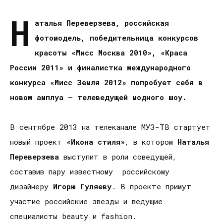
Н
аталья Переверзева, российская
фотомодель, победительница конкурсов
красоты «Мисс Москва 2010», «Краса
России 2011» и финалистка международного
конкурса «Мисс Земля 2012» попробует себя в
новом амплуа – телеведущей модного шоу.
В сентябре 2013 на телеканале МУЗ-ТВ стартует
новый проект
«Икона стиля»
, в котором
Наталья
Переверзева
выступит в роли соведущей,
составив пару известному российскому
дизайнеру
Игорю Гуляеву
. В проекте примут
участие российские звезды и ведущие
специалисты beauty и fashion.