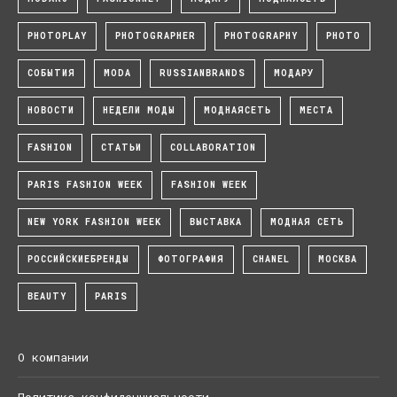
PHOTOPLAY
PHOTOGRAPHER
PHOTOGRAPHY
PHOTO
СОБЫТИЯ
MODA
RUSSIANBRANDS
МОДАРУ
НОВОСТИ
НЕДЕЛИ МОДЫ
МОДНАЯСЕТЬ
МЕСТА
FASHION
СТАТЬИ
COLLABORATION
PARIS FASHION WEEK
FASHION WEEK
NEW YORK FASHION WEEK
ВЫСТАВКА
МОДНАЯ СЕТЬ
РОССИЙСКИЕБРЕНДЫ
ФОТОГРАФИЯ
CHANEL
МОСКВА
BEAUTY
PARIS
О компании
Политика конфиденциальности