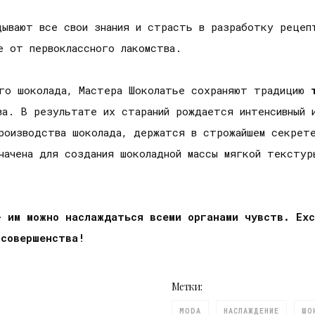
дывают все свои знания и страсть в разработку рецеп
ие от первоклассного лакомства.
его шоколада, Мастера Шоколатье сохраняют традицию
ва. В результате их стараний рождается интенсивный
роизводства шоколада, держатся в строжайшем секрет
начена для создания шоколадной массы мягкой текстур
– им можно наслаждаться всеми органами чувств.
Ex
 совершенства!
Метки:
MODA
НАСЛАЖДЕНИЕ
ШО