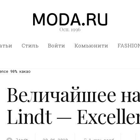
Осн. 1996
атьи
Стиль
Войти
Комьюнити
FASHIO
ence 90% какао
Величайшее на
Lindt — Excell