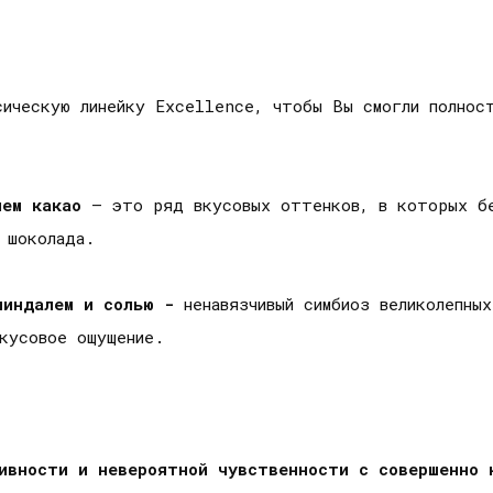
сическую линейку Excellence, чтобы Вы смогли полнос
ием какао
– это ряд вкусовых оттенков, в которых б
й шоколада.
миндалем и солью -
ненавязчивый симбиоз великолепны
вкусовое ощущение.
сивности и невероятной чувственности
с совершенно 