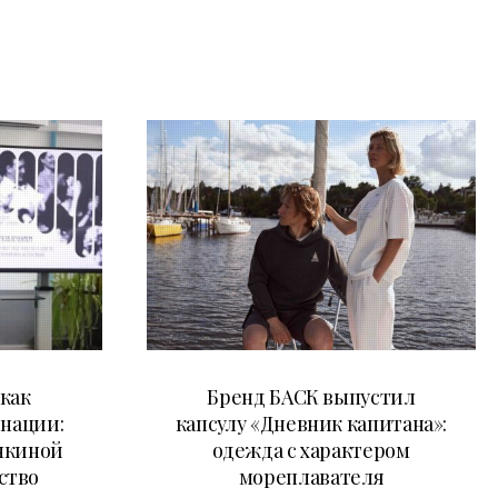
09.07.2026
как
Бренд БАСК выпустил
 нации:
капсулу «Дневник капитана»:
нкиной
одежда с характером
ство
мореплавателя