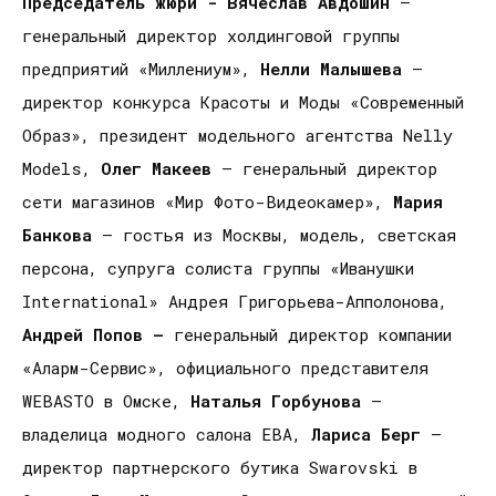
Председатель жюри - Вячеслав Авдошин
–
генеральный директор холдинговой группы
предприятий «Миллениум»,
Нелли Малышева
–
директор конкурса Красоты и Моды «Современный
Образ», президент модельного агентства Nelly
Models,
Олег Макеев
– генеральный директор
сети магазинов «Мир Фото-Видеокамер»,
Мария
Банкова
– гостья из Москвы, модель, светская
персона, супруга солиста группы «Иванушки
International» Андрея Григорьева-Апполонова,
Андрей Попов –
генеральный директор компании
«Аларм-Сервис», официального представителя
WEBASTO в Омске,
Наталья Горбунова
–
владелица модного салона ЕВА,
Лариса Берг
–
директор партнерского бутика Swarovski в