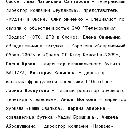
Омске,
Лола Маликовна Саттарова –
генеральный
директор компании «Фудзияма», представитель
«Фудзи» в Омске,
Юлия Янченко -
Специалист по
связям с общественностью ЗАО "Телекомпания
"Зодиак" (СТС, ДТВ в Омске),
Елена Свиньина
–
обладательница титулов - Королева «Современный
Образ-2008» и «Queen Of Ring Resorts-2009»,
Елена Кромм
– директор эксклюзивного бутика
BALIZZA,
Виктория Калинина
– директор
магазина французской косметики L'Occitane,
Лариса Лоскутова
– главный редактор семейного
телегида «Телесемь»,
Анеля Волкова
– директор
журнала «Ваша Свадьба»,
Марина Аверина
–
совладелица бутика «Мадам Брошкина»,
Анжела
Абрамушкина
– директор компании «Нирвана»,