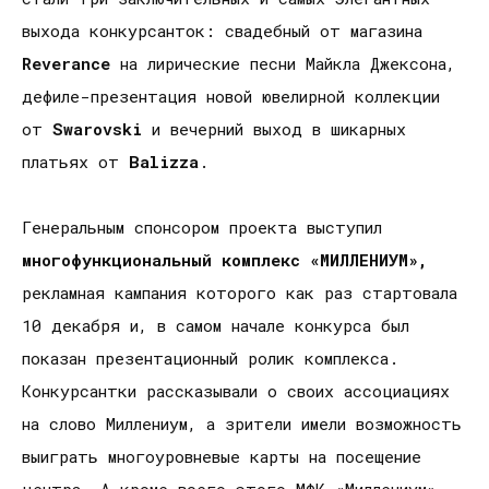
выхода конкурсанток: свадебный от магазина
R
everance
на лирические песни Майкла Джексона,
дефиле-презентация новой ювелирной коллекции
от
Swarovski
и вечерний выход в шикарных
платьях от
Balizza
.
Генеральным спонсором проекта выступил
многофункциональный комплекс
«МИЛЛЕНИУМ»,
рекламная кампания которого как раз стартовала
10 декабря и, в самом начале конкурса был
показан презентационный ролик комплекса.
Конкурсантки рассказывали о своих ассоциациях
на слово Миллениум, а зрители имели возможность
выиграть многоуровневые карты на посещение
центра. А кроме всего этого МФК «Миллениум»