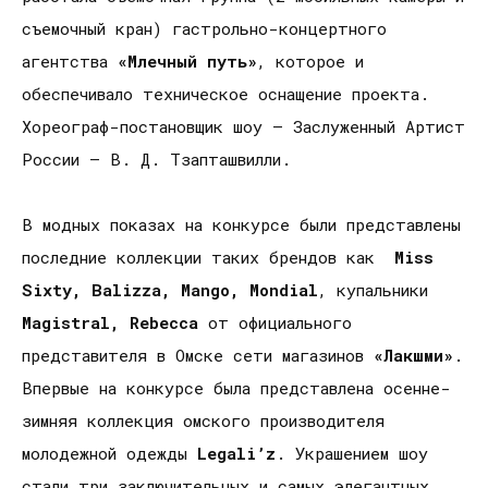
съемочный кран) гастрольно-концертного
агентства
«Млечный путь»
, которое и
обеспечивало техническое оснащение проекта.
Хореограф-постановщик шоу – Заслуженный Артист
России – В. Д. Тзапташвилли.
В модных показах на конкурсе были представлены
последние коллекции таких брендов как
Miss
Sixty,
Balizza,
Mango,
Mondial
, купальники
Magistral,
Rebecca
от официального
представителя в Омске сети магазинов
«Лакшми»
.
Впервые на конкурсе была представлена осенне-
зимняя коллекция омского производителя
молодежной одежды
Legali’z
. Украшением шоу
стали три заключительных и самых элегантных