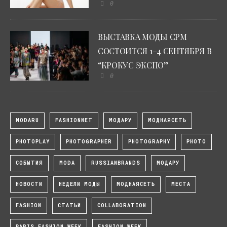
0
ВЫСТАВКА МОДЫ CPM
СОСТОИТСЯ 1–4 СЕНТЯБРЯ В
“КРОКУС ЭКСПО”
0
MODARU
FASHIONNET
МОДАРУ
МОДНАЯСЕТЬ
PHOTOPLAY
PHOTOGRAPHER
PHOTOGRAPHY
PHOTO
СОБЫТИЯ
MODA
RUSSIANBRANDS
МОДАРУ
НОВОСТИ
НЕДЕЛИ МОДЫ
МОДНАЯСЕТЬ
МЕСТА
FASHION
СТАТЬИ
COLLABORATION
PARIS FASHION WEEK
FASHION WEEK