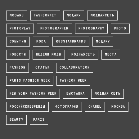
MODARU
FASHIONNET
МОДАРУ
МОДНАЯСЕТЬ
PHOTOPLAY
PHOTOGRAPHER
PHOTOGRAPHY
PHOTO
СОБЫТИЯ
MODA
RUSSIANBRANDS
МОДАРУ
НОВОСТИ
НЕДЕЛИ МОДЫ
МОДНАЯСЕТЬ
МЕСТА
FASHION
СТАТЬИ
COLLABORATION
PARIS FASHION WEEK
FASHION WEEK
NEW YORK FASHION WEEK
ВЫСТАВКА
МОДНАЯ СЕТЬ
РОССИЙСКИЕБРЕНДЫ
ФОТОГРАФИЯ
CHANEL
МОСКВА
BEAUTY
PARIS