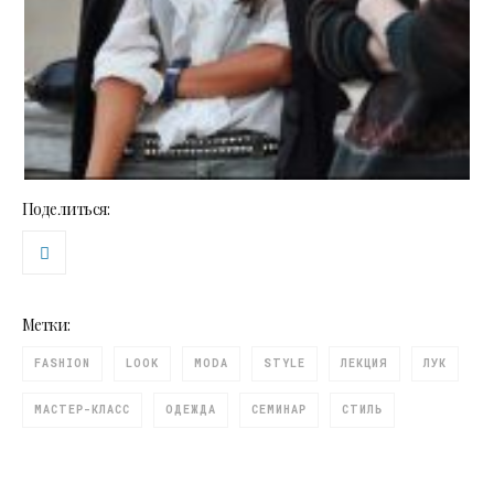
Поделиться:
Метки:
FASHION
LOOK
MODA
STYLE
ЛЕКЦИЯ
ЛУК
МАСТЕР-КЛАСС
ОДЕЖДА
СЕМИНАР
СТИЛЬ