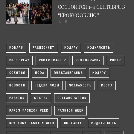
СОСТОИТСЯ 1–4 СЕНТЯБРЯ В
“КРОКУС ЭКСПО”
0
MODARU
FASHIONNET
МОДАРУ
МОДНАЯСЕТЬ
PHOTOPLAY
PHOTOGRAPHER
PHOTOGRAPHY
PHOTO
СОБЫТИЯ
MODA
RUSSIANBRANDS
МОДАРУ
НОВОСТИ
НЕДЕЛИ МОДЫ
МОДНАЯСЕТЬ
МЕСТА
FASHION
СТАТЬИ
COLLABORATION
PARIS FASHION WEEK
FASHION WEEK
NEW YORK FASHION WEEK
ВЫСТАВКА
МОДНАЯ СЕТЬ