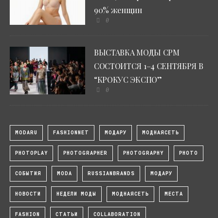
90% женщин
0
ВЫСТАВКА МОДЫ CPM
СОСТОИТСЯ 1–4 СЕНТЯБРЯ В
“КРОКУС ЭКСПО”
0
MODARU
FASHIONNET
МОДАРУ
МОДНАЯСЕТЬ
PHOTOPLAY
PHOTOGRAPHER
PHOTOGRAPHY
PHOTO
СОБЫТИЯ
MODA
RUSSIANBRANDS
МОДАРУ
НОВОСТИ
НЕДЕЛИ МОДЫ
МОДНАЯСЕТЬ
МЕСТА
FASHION
СТАТЬИ
COLLABORATION