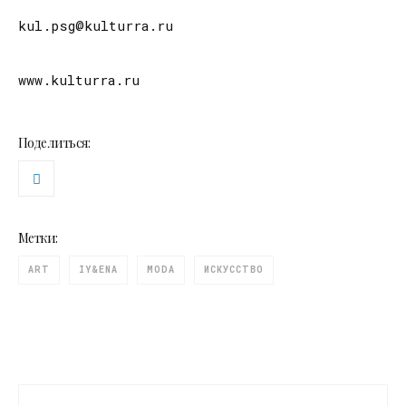
kul.psg@kulturra.ru
www.kulturra.ru
Поделиться:
Метки:
ART
IY&ENA
MODA
ИСКУССТВО