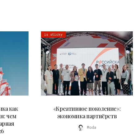
is sticky
21.07.2026
ика как
«Креативное поколение»:
я: чем
экономика партнёрств
арная
Moda
26