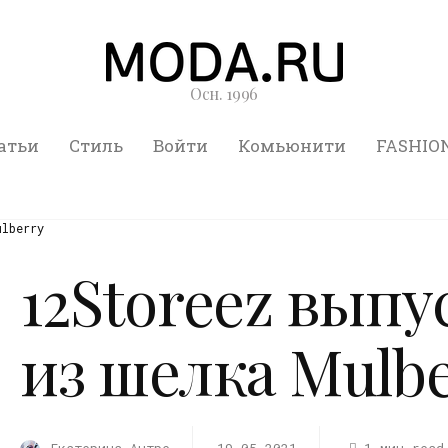
Осн. 1996
атьи
Стиль
Войти
Комьюнити
FASHIO
ulberry
12Storeez выпу
из шелка Mulb