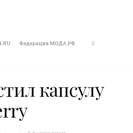
N.RU
Федерация МОДА.РФ
стил капсулу
erry