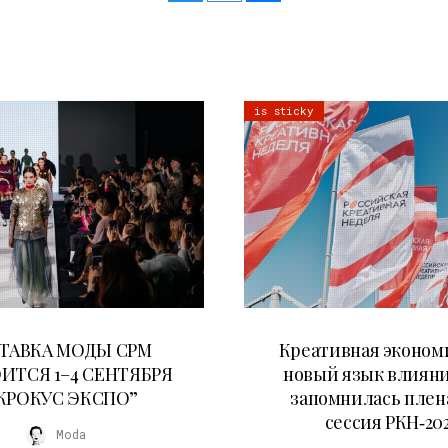
is sticky
22.07.2026
22.07.2026
ТАВКА МОДЫ CPM
Креативная эконом
ИТСЯ 1–4 СЕНТЯБРЯ
новый язык влияни
“КРОКУС ЭКСПО”
запомнилась плен
сессия РКН‑20
Moda