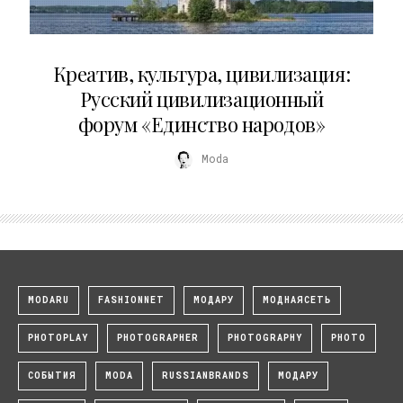
02.07.2026
Креатив, культура, цивилизация:
Русский цивилизационный
форум «Единство народов»
Moda
MODARU
FASHIONNET
МОДАРУ
МОДНАЯСЕТЬ
PHOTOPLAY
PHOTOGRAPHER
PHOTOGRAPHY
PHOTO
СОБЫТИЯ
MODA
RUSSIANBRANDS
МОДАРУ