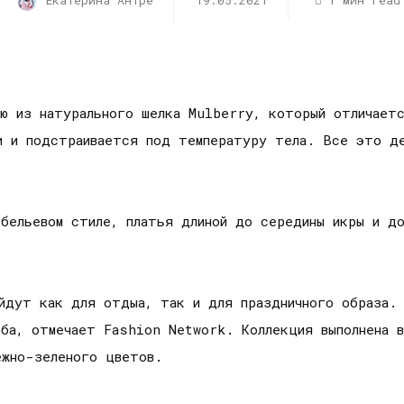
Екатерина Антре
19.05.2021
1 мин read
ию из натурального шелка Mulberry, который отличает
и и подстраивается под температуру тела. Все это де
 бельевом стиле, платья длиной до середины икры и до
дойдут как для отдыа, так и для праздничного образа.
оба, отмечает Fashion Network. Коллекция выполнена 
ежно-зеленого цветов.