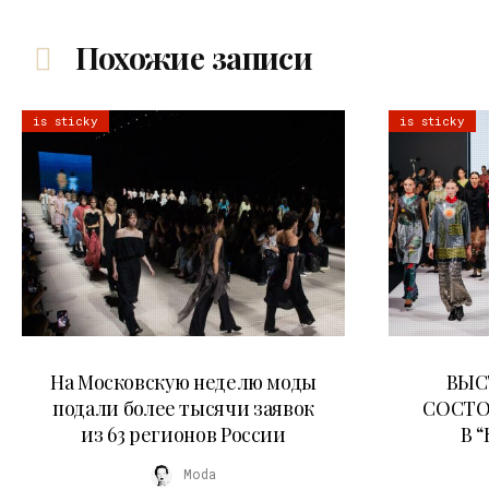
Похожие записи
is sticky
is sticky
06.08.2026
На Московскую неделю моды
ВЫС
подали более тысячи заявок
СОСТО
из 63 регионов России
В 
Moda