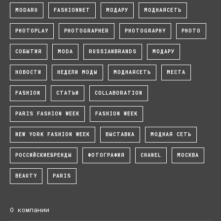
MODARU
FASHIONNET
МОДАРУ
МОДНАЯСЕТЬ
PHOTOPLAY
PHOTOGRAPHER
PHOTOGRAPHY
PHOTO
СОБЫТИЯ
MODA
RUSSIANBRANDS
МОДАРУ
НОВОСТИ
НЕДЕЛИ МОДЫ
МОДНАЯСЕТЬ
МЕСТА
FASHION
СТАТЬИ
COLLABORATION
PARIS FASHION WEEK
FASHION WEEK
NEW YORK FASHION WEEK
ВЫСТАВКА
МОДНАЯ СЕТЬ
РОССИЙСКИЕБРЕНДЫ
ФОТОГРАФИЯ
CHANEL
МОСКВА
BEAUTY
PARIS
О компании