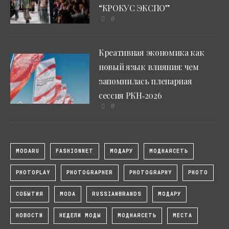
“КРОКУС ЭКСПО”
0
Креативная экономика как
новый язык влияния: чем
запомнилась пленарная
сессия РКН‑2026
0
MODARU
FASHIONNET
МОДАРУ
МОДНАЯСЕТЬ
PHOTOPLAY
PHOTOGRAPHER
PHOTOGRAPHY
PHOTO
СОБЫТИЯ
MODA
RUSSIANBRANDS
МОДАРУ
НОВОСТИ
НЕДЕЛИ МОДЫ
МОДНАЯСЕТЬ
МЕСТА