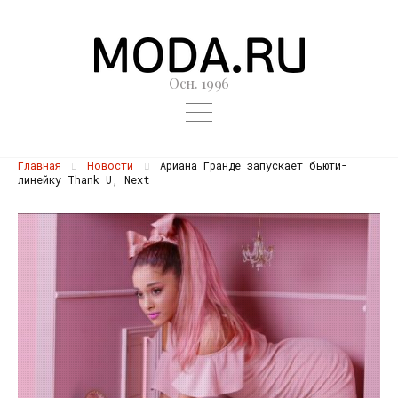
Осн. 1996
Главная
Новости
Ариана Гранде запускает бьюти-
линейку Thank U, Next